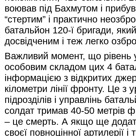
воював під Бахмутом і прибу
“стертим” і практично неозбр
батальйон 120-ї бригади, який
досвідченим і теж легко озбр
Важливий момент, що рівень 
особовим складом цих 4 батал
інформацією з відкритих дже
кілометри лінії фронту. Це з
підрозділів і управлінь батал
солдат тримав 40-50 метрів фр
– це смерть. А якщо ще дода
своєї повноцінної артилерії і т