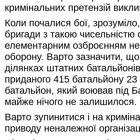
кримінальних претензій викли
Коли почалися бої, зрозуміло
бригади з такою чисельністю 
елементарним озброєнням не 
оборону. Варто зазначити, що
ділянках штатних батальйонів
приданого 415 батальйону 23
батальйон, який воював під Ба
майже нічого не залишилося.
Варто зупинитися і на кримін
приводу неналежної організаці