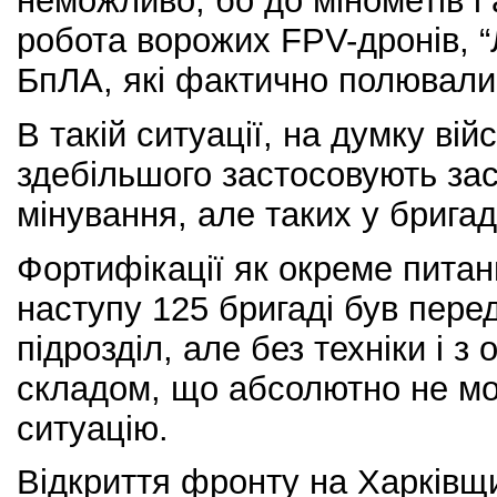
неможливо, бо до мінометів і
робота ворожих FPV-дронів, “Л
БпЛА, які фактично полювали
В такій ситуації, на думку вій
здебільшого застосовують за
мінування, але таких у бригад
Фортифікації як окреме питан
наступу 125 бригаді був пере
підрозділ, але без техніки і 
складом, що абсолютно не мо
ситуацію.
Відкриття фронту на Харківщ