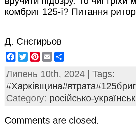
вручити підозру. То чиї гріхи
комбриг 125-ї? Питання ритор
Д. Снєгирьов
F
T
Pi
E
S
a
w
nt
m
h
Липень 10th, 2024 | Tags:
c
itt
er
ai
ar
e
er
e
l
e
#Харківщина#втрата#125бриг
b
st
Category:
російсько-українськ
o
o
Comments are closed.
k