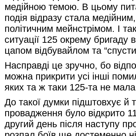
медійною темою. В цьому пита
подія відразу стала медійним,
політичним мейнстрімом. І так
ситуації 125 окрему бригаду 
цапом відбувайлом та “спустит
Насправді це зручно, бо відп
можна прикрити усі інші поми
яких та ж таки 125-та не мал
До такої думки підштовхує й 
провадження було відкрито 11
другий день після наступу пр
розпал боїв ще достеменно ні