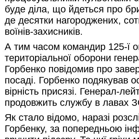
буде діла, що йдеться про бри
де десятки нагороджених, сотн
воїнів-захисників.
А тим часом командир 125-ї о
територіальної оборони гене
Горбенко повідомив про заве
посаді. Горбенко подякував о
вірність присязі. Генерал-ле
продовжить службу в лавах З
Як стало відомо, наразі розсл
Горбенку, за попередньою ін