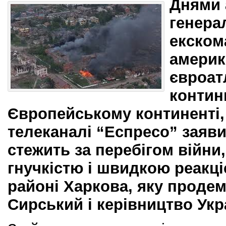
Днями 
генера
екском
америк
євроат
контин
Європейському континенті, 
телеканалі “Еспресо” заяви
стежить за перебігом війн
гнучкістю і швидкою реакці
районі Харкова, яку проде
Сирський і керівництво Укр