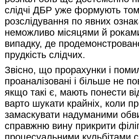
слідчі ДБР уже формують том
розслідування по явних озна
неможливо місяцями й роками
випадку, де продемонстровано
прудкість слідчих.
Звісно, що прорахунки і поми
проаналізовані і більше не по
якщо такі є, мають понести ві
варто шукати крайніх, коли п
замаскувати надуманими обв
справжню вину прикрити філі
процесуальними кульбітами сл