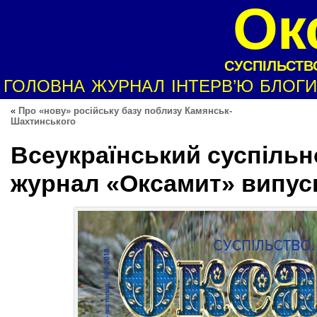
Ок
СУСПІЛЬСТВО
ГОЛОВНА
ЖУРНАЛ
ІНТЕРВ’Ю
БЛОГИ
«
Про «нову» російську базу поблизу Камянськ-
Шахтинського
Всеукраїнський суспільн
журнал «Оксамит» випуск 