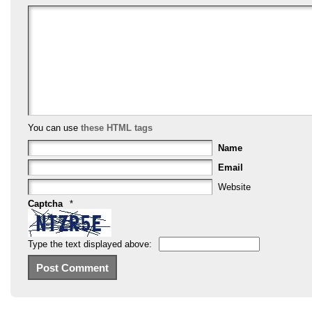
o
o
k
You can use
these HTML tags
Name
Email
Website
Captcha
*
Type the text displayed above: