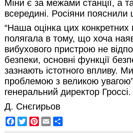
Міни є за межами станції, а т
всередині. Росіяни пояснили 
“Наша оцінка цих конкретних
полягала в тому, що хоча наяв
вибухового пристрою не відп
безпеки, основні функції безп
зазнають істотного впливу. М
проблемою з великою увагою”
генеральний директор Гроссі.
Д. Снєгирьов
F
T
Pi
E
S
a
w
nt
m
h