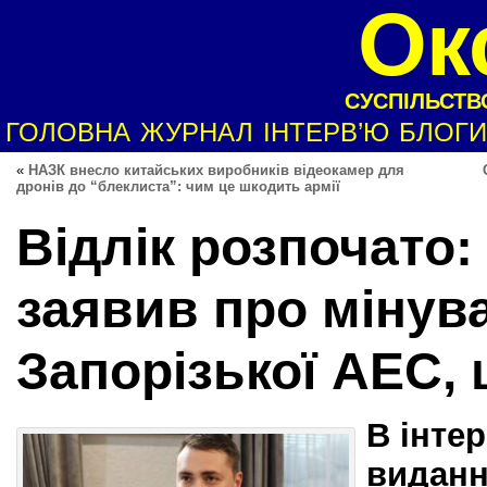
Ок
СУСПІЛЬСТВО
ГОЛОВНА
ЖУРНАЛ
ІНТЕРВ’Ю
БЛОГИ
«
НАЗК внесло китайських виробників відеокамер для
дронів до “блеклиста”: чим це шкодить армії
Відлік розпочато
заявив про мінув
Запорізької АЕС, 
В інте
виданн