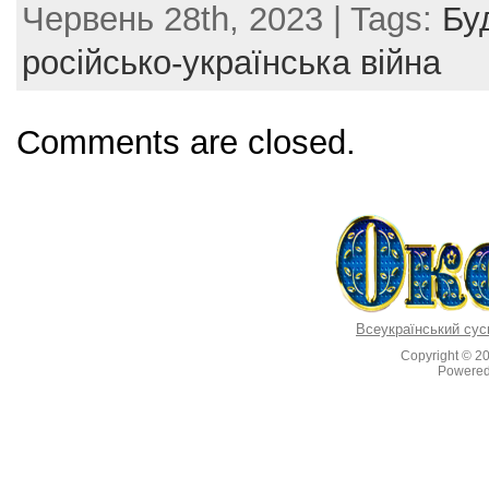
Червень 28th, 2023 | Tags:
Бу
c
itt
er
ai
ar
e
er
e
l
e
російсько-українська війна
b
st
o
Comments are closed.
o
k
Всеукраїнський сус
Copyright © 2
Powere