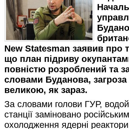
Началь
управл
Будано
британ
New Statesman заявив про т
що план підриву окупантам
повністю розроблений та з
словами Буданова, загроза 
великою, як зараз.
За словами голови ГУР, водо
станції заміновано російським
охолодження ядерні реактори