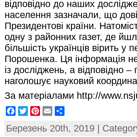
відповідно до наших дослідж
населення зазначали, що дов
Президентові країни. Натоміс
одну з районних газет, де йш
більшість українців вірить у 
Порошенка. Ця інформація н
із досліджень, а відповідно –
наголошує науковий координа
За матеріалами http://www.nsj
F
T
Pi
E
S
a
w
nt
m
h
Березень 20th, 2019 | Catego
c
itt
er
ai
ar