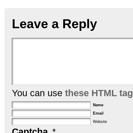
e
er
e
l
e
b
st
Leave a Reply
o
o
k
You can use
these HTML ta
Name
Email
Website
Captcha
*