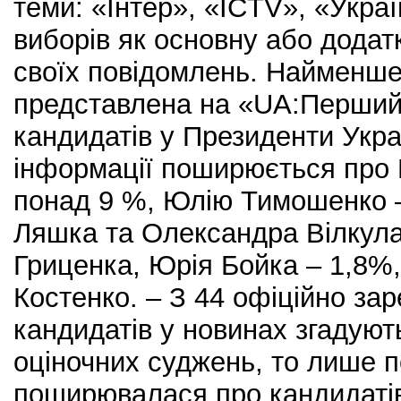
теми: «Інтер», «ICTV», «Укра
виборів як основну або додатк
своїх повідомлень. Найменше
представлена на «UA:Перший
кандидатів у Президенти Укра
інформації поширюється про
понад 9 %, Юлію Тимошенко –
Ляшка та Олександра Вілкула
Гриценка, Юрія Бойка – 1,8%,
Костенко. – З 44 офіційно за
кандидатів у новинах згадую
оціночних суджень, то лише 
поширювалася про кандидаті