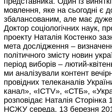
представника. Один із винятк
мовлення, яке на сьогодні є 
збалансованим, але має дуже 
Доктор соціологічних наук, п
проекту Наталія Костенко заз
мета дослідження – визначенн
політичного змісту новин укра
період виборів – лютий-квітен
ми аналізували контент вечір
провідних телеканалів України
канал», «ICTV», «СТБ», «Укр
розповідає Наталія Сторінка
НСЖУ середа, 13 березня 20