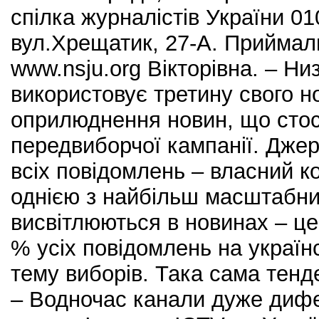
спілка журналістів України 010
вул.Хрещатик, 27-А. Приймаль
www.nsju.org Вікторівна. – Ни
використовує третину свого н
оприлюднення новин, що стос
передвиборчої кампанії. Дже
всіх повідомлень – власний к
однією з найбільш масштабни
висвітлюються в новинах – це
% усіх повідомлень на україн
тему виборів. Така сама тенде
– Водночас канали дуже дифе