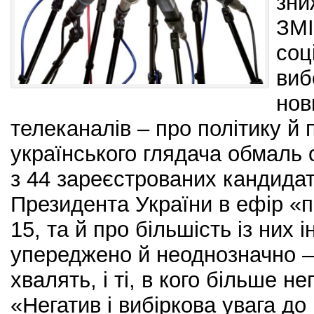
зни
ЗМІ
соц
виб
нов
телеканалів – про політику й п
українського глядача обмаль о
з 44 зареєстрованих кандидат
Президента України в ефір «
15, та й про більшість із них
упереджено й неоднозначно – 
хвалять, і ті, в кого більше не
«Негатив і вибіркова увага до 