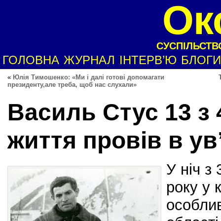
Ок
СУСПІЛЬСТВО
ГОЛОВНА
ЖУРНАЛ
ІНТЕРВ’Ю
БЛОГИ
«
Юлія Тимошенко: «Ми і далі готові допомагати
президенту,але треба, щоб нас слухали»
Василь Стус 13 з 
життя провів в ув
У ніч з
року у 
особли