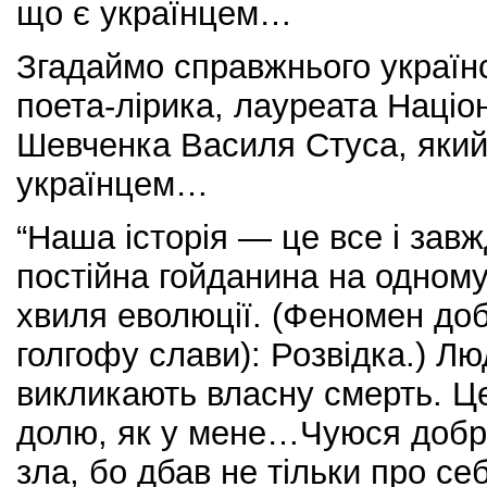
що є українцем…
Згадаймо справжнього українс
поета-лірика, лауреата Націон
Шевченка Василя Стуса, який
українцем…
“Наша історія — це все і завж
постійна гойданина на одному
хвиля еволюції. (Феномен до
голгофу слави): Розвідка.) Лю
викликають власну смерть. Ц
долю, як у мене…Чуюся добре
зла, бо дбав не тільки про себе