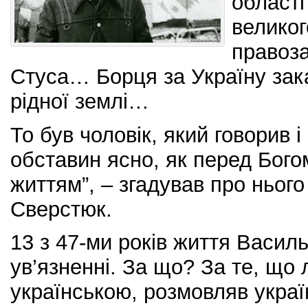
області
великог
правоз
Стуса… Борця за
Україну зак
рідної землі…
То був чоловік, який говорив і
обставин ясно, як перед Богом
життям”, – згадував про ньог
Сверстюк.
13 з 47-ми років життя Василь
ув’язненні. За що? За те, що 
українською, розмовляв укра