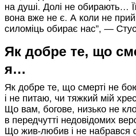
на душі. Долі не обирають… 
вона вже не є. А коли не прий
силоміць обирає нас”, — Стус
Як добре те, що см
я…
Як добре те, що смерті не бо
і не питаю, чи тяжкий мій хрес
Що вам, богове, низько не кл
в передчутті недовідомих вер
Що жив-любив і не набрався 