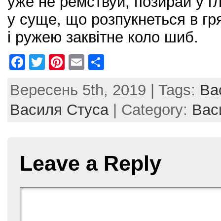
уже не ремствуй, позирай у г
у суще, що розпукнеться в г
і ружею заквітне коло шиб.
F
T
Pi
E
S
a
w
nt
m
h
Вересень 5th, 2019 | Tags:
Ва
c
itt
er
ai
ar
e
er
e
l
e
Василя Стуса
| Category:
Вас
b
st
o
o
Leave a Reply
k