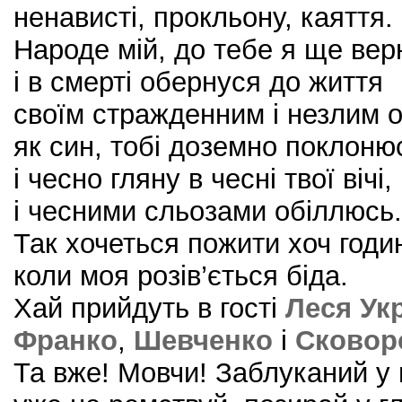
ненависті, прокльону, каяття.
Народе мій, до тебе я ще вер
і в смерті обернуся до життя
своїм стражденним і незлим 
як син, тобі доземно поклоню
і чесно гляну в чесні твої вічі,
і чесними сльозами обіллюсь.
Так хочеться пожити хоч годин
коли моя розів’ється біда.
Хай прийдуть в гості
Леся Ук
Франко
,
Шевченко
і
Сковор
Та вже! Мовчи! Заблуканий у 