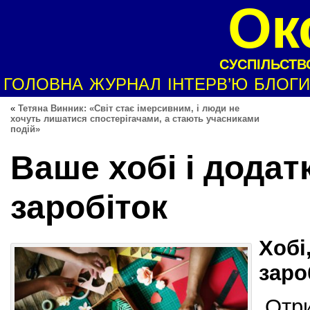
Ок
СУСПІЛЬСТВО
ГОЛОВНА
ЖУРНАЛ
ІНТЕРВ’Ю
БЛОГИ
«
Тетяна Винник: «Світ стає імерсивним, і люди не
хочуть лишатися спостерігачами, а стають учасниками
подій»
Ваше хобі і додат
заробіток
Хобі
заро
Отри