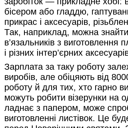
заробіток — прикладне хобі: 
бісером або гладдю, гаптуван
прикрас і аксесуарів, різьбле
Так, наприклад, можна знайти
в’язальників з виготовлення п
і різних інтер’єрних аксесуарів
Зарплата за таку роботу залеж
виробів, але обіцяють від 800
роботу й для тих, хто гарно в
можуть робити візерунки на о
ладнає з папером, може спро
виготовленні листівок. Це бу