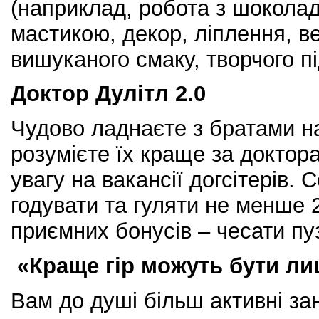
(наприклад, робота з шокола
мастикою, декор, ліплення, в
вишуканого смаку, творчого пі
Доктор Дулітл 2.0
Чудово ладнаєте з братами 
розумієте їх краще за доктора
увагу на вакансії догсітерів. 
годувати та гуляти не менше 2
приємних бонусів – чесати пуз
«Краще гір можуть бути ли
Вам до душі більш активні зан