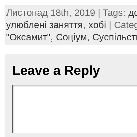
a
w
nt
m
h
Листопад 18th, 2019 | Tags:
д
c
itt
er
ai
ar
e
er
e
l
e
улюблені заняття
,
хобі
| Cate
b
st
"Оксамит",
Соціум,
Суспільст
o
o
k
Leave a Reply