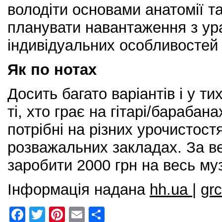
володіти основами анатомії та
планувати навантаження з у
індивідуальних особливостей 
Як по нотах
Досить багато варіантів і у ти
ті, хто грає на гітарі/барабана
потрібні на різних урочистостя
розважальних закладах. За ве
заробити 2000 грн на весь му
Інформація надана
hh.
ua |
grc
F
T
Pi
E
S