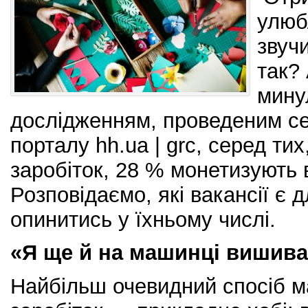
улюб
звуч
так? 
мину
дослідженням, проведеним се
порталу hh.ua | grc, серед ти
заробіток, 28 % монетизують 
Розповідаємо, які вакансії є д
опинитись у їхньому числі.
«Я ще й на машинці вишива
Найбільш очевидний спосіб м