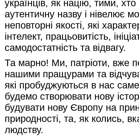
українців, як націю, тими, хто
аутентичну назву і нівелює мо
неповторні якості, які характ
інтелект, працьовитість, ініціа
самодостатність та відвагу.
Та марно! Ми, патріоти, вже 
нашими пращурами та відчуває
які пробуджуються в нас саме
будемо створювати нову істо
будувати нову Європу на при
природності, та, як колись, в
людству.