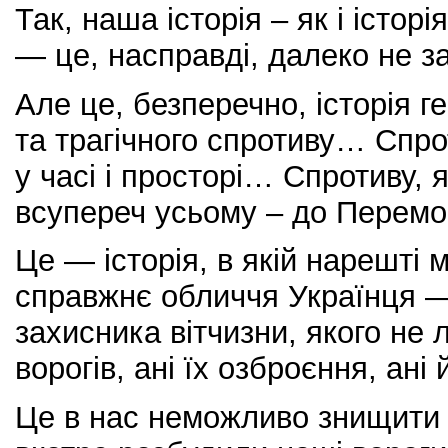
Так, наша історія – як і істор
— це, насправді, далеко не з
Але це, безперечно, історія г
та трагічного спротиву… Спро
у часі і просторі… Спротиву, 
всупереч усьому – до Перем
Це — історія, в якій нарешті
справжнє обличчя Українця —
захисника вітчизни, якого не 
ворогів, ані їх озброєння, ан
Це в нас неможливо знищити 