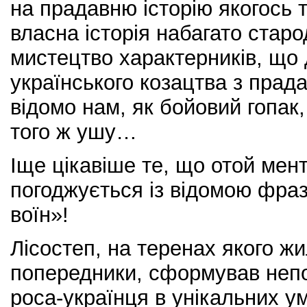
на прадавню історію якогось
власна історія набагато старо
мистецтво характерників, що 
українського козацтва з прадав
відомо нам, як бойовий гопак
того ж ушу…
Іще цікавіше те, що отой мент
погоджується із відомою фраз
воїн»!
Лісостеп, на теренах якого жи
попередники, сформував неп
роса-українця в унікальних у