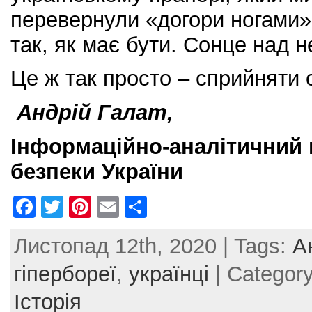
перевернули «догори ногами» 
так, як має бути. Сонце над 
Це ж так просто – сприйняти 
Андрій Галат,
Інформаційно-аналітичний 
безпеки України
F
T
Pi
E
S
a
w
nt
m
h
Листопад 12th, 2020 | Tags:
А
c
itt
er
ai
ar
e
er
e
l
e
гіпербореї
,
українці
| Categor
b
st
Історія