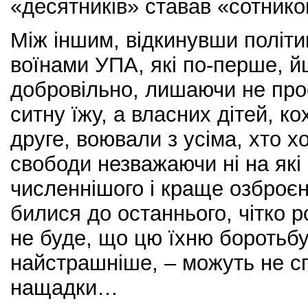
«десятників» ставав «сотнико
Між іншим, відкинувши політ
воїнами УПА, які по-перше, й
добровільно, лишаючи не прос
ситну їжу, а власних дітей, ко
друге, воювали з усіма, хто хо
свободи незважаючи ні на які
численнішого і краще озброєно
билися до останнього, чітко 
не буде, що цю їхню боротьбу,
найстрашніше, – можуть не сп
нащадки…