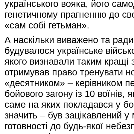
українського вояка, його само
генетичному прагненню до сво
«сам собі гетьман».
А наскільки виважено та ради
будувалося українське військ
якого визнавали таким кращі з
отримував право тренувати но
«десятником» – керівником пе
бойового загону із 10 воїнів, як
саме на яких покладався у бо
значить – був зацікавлений у
готовності до будь-якої небе