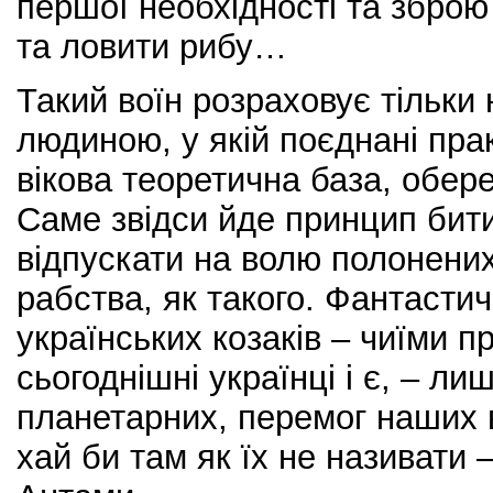
першої необхідності та зброю
та ловити рибу…
Такий воїн розраховує тільки 
людиною, у якій поєднані пра
вікова теоретична база, обере
Саме звідси йде принцип бити
відпускати на волю полонених.
рабства, як такого. Фантасти
українських козаків – чиїми п
сьогоднішні українці і є, – л
планетарних, перемог наших 
хай би там як їх не називати 