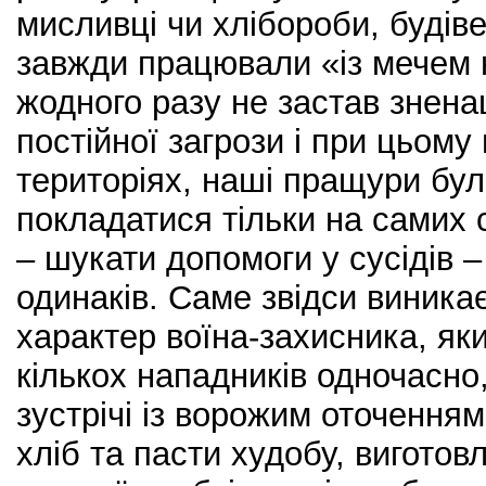
мисливці чи хлібороби, будів
завжди працювали «із мечем на
жодного разу не застав знена
постійної загрози і при цьому
територіях, наші пращури бу
покладатися тільки на самих 
– шукати допомоги у сусідів –
одинаків. Саме звідси виника
характер воїна-захисника, як
кількох нападників одночасно
зустрічі із ворожим оточенням
хліб та пасти худобу, виготов