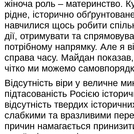
жіноча роль – материнство. К
рідне, історично обґрунтова
навчилися щось робити спіль
дії, отримувати та спрямовува
потрібному напрямку. Але я в
справа часу. Майдан показав,
чітко ми можемо самовпорядк
Відсутність віри у величне ми
підтасованість Росією історич
відсутність твердих історични
слабкими та вразливими перед
причин намагається принизит