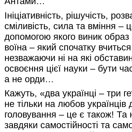
Антами…
Ініціативність, рішучість, розв
сміливість, сила та вміння – ц
допомогою якого виник образ 
воїна – який спочатку вчитьс
незважаючи ні на які обставин
освоєння цієї науки – бути ч
а не орди…
Кажуть, «два українці – три г
не тільки на любов українців 
головування – це є також! Та
завдяки самостійності та сам