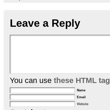
o
o
k
Leave a Reply
You can use
these HTML ta
Name
Email
Website