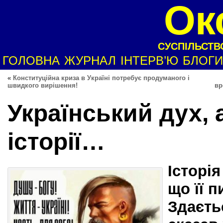
Ок
СУСПІЛЬСТВО
ГОЛОВНА
ЖУРНАЛ
ІНТЕРВ’Ю
БЛОГИ
«
Конституційна криза в Україні потребує продуманого і
швидкого вирішення!
вр
Український дух, 
історії…
Історія
що її 
Здаєть