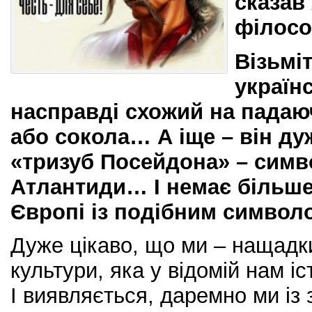
сказав
філосо
Візьмі
українс
насправді схожий на падаю
або сокола… А іще – він д
«тризуб Посейдона» – симв
Атлантиди… І немає більше
Європі із подібним символ
Дуже цікаво, що ми – нащадки
культури, яка у відомій нам 
І виявляється, даремно ми із