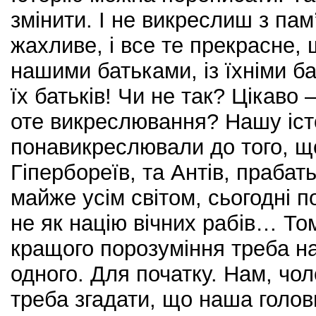
змінити. І не викреслиш з пам
жахливе, і все те прекрасне, щ
нашими батьками, із їхніми б
їх батьків! Чи не так? Цікаво 
оте викреслювання? Нашу іст
понавикреслювали до того, щ
Гіпербореїв, та Антів, прабат
майже усім світом, сьогодні 
не як націю вічних рабів… То
кращого порозуміння треба н
одного. Для початку. Нам, чол
треба згадати, що наша голов