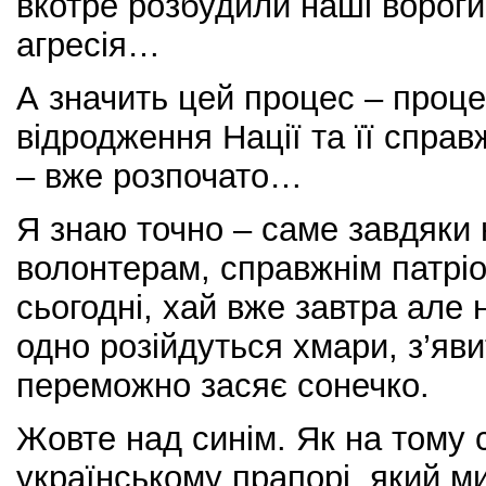
вкотре розбудили наші вороги
агресія…
А значить цей процес – проце
відродження Нації та її справ
– вже розпочато…
Я знаю точно – саме завдяки 
волонтерам, справжнім патріо
сьогодні, хай вже завтра але
одно розійдуться хмари, з’яви
переможно засяє сонечко.
Жовте над синім. Як на тому
українському прапорі, який м