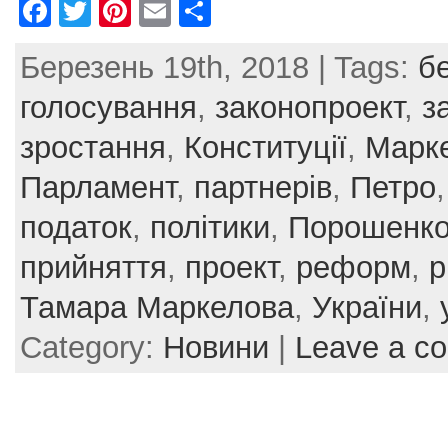
F
T
Pi
E
S
a
w
nt
m
h
Березень 19th, 2018 | Tags:
б
c
itt
er
ai
ar
e
er
e
l
e
голосування
,
законопроект
,
з
b
st
зростання
,
Конституції
,
Марк
o
Парламент
,
партнерів
,
Петро
o
податок
,
політики
,
Порошенк
k
прийняття
,
проект
,
реформ
,
р
Тамара Маркелова
,
України
,
Category:
Новини
|
Leave a c