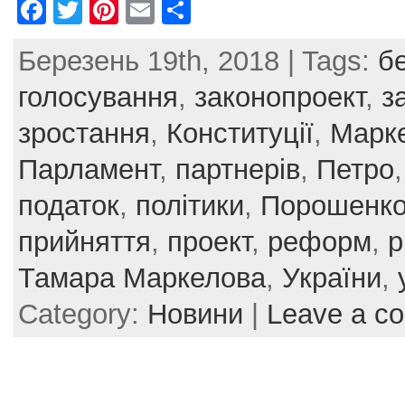
F
T
Pi
E
S
a
w
nt
m
h
Березень 19th, 2018 | Tags:
б
c
itt
er
ai
ar
e
er
e
l
e
голосування
,
законопроект
,
з
b
st
зростання
,
Конституції
,
Марк
o
Парламент
,
партнерів
,
Петро
o
податок
,
політики
,
Порошенк
k
прийняття
,
проект
,
реформ
,
р
Тамара Маркелова
,
України
,
Category:
Новини
|
Leave a c