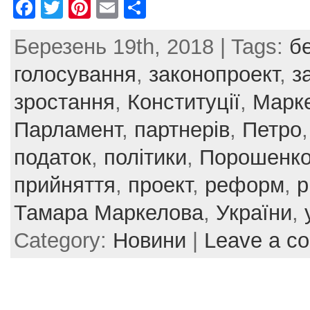
F
T
Pi
E
S
a
w
nt
m
h
Березень 19th, 2018 | Tags:
б
c
itt
er
ai
ar
e
er
e
l
e
голосування
,
законопроект
,
з
b
st
зростання
,
Конституції
,
Марк
o
Парламент
,
партнерів
,
Петро
o
податок
,
політики
,
Порошенк
k
прийняття
,
проект
,
реформ
,
р
Тамара Маркелова
,
України
,
Category:
Новини
|
Leave a c