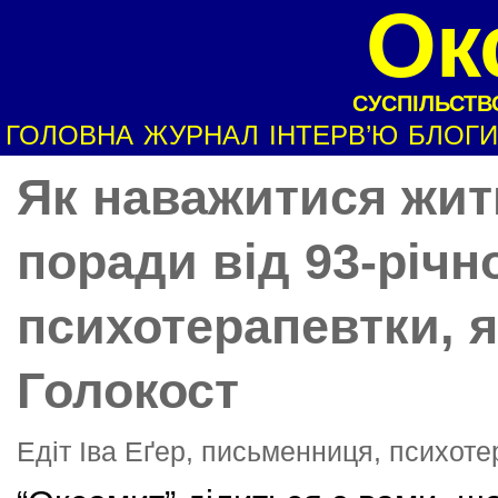
Ок
СУСПІЛЬСТВО
ГОЛОВНА
ЖУРНАЛ
ІНТЕРВ’Ю
БЛОГИ
Як наважитися жит
поради від 93-річн
психотерапевтки, 
Голокост
Едіт Іва Еґер, письменниця, психот