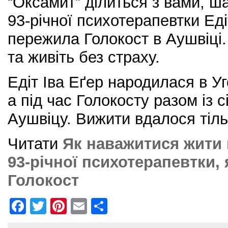
“Оксамит” ділиться з вами, ша
93-річної психотерапевтки Еді
пережила Голокост в Аушвіці.
та живіть без страху.
Едіт Іва Еґер народилася в Уг
а під час Голокосту разом із 
Аушвіцу. Вижити вдалося тільк
Читати
Як наважитися жити 
93-річної психотерапевтки,
Голокост
F
T
Pi
E
S
a
w
nt
m
h