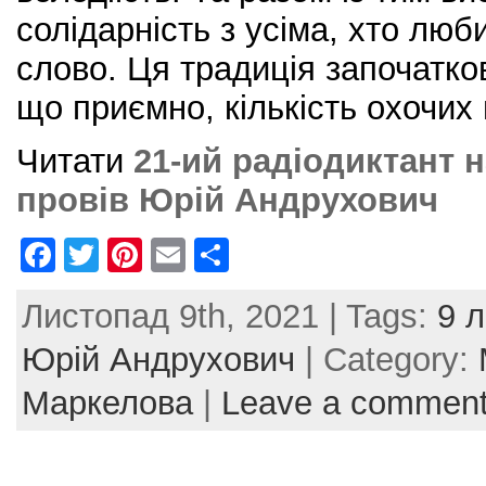
солідарність з усіма, хто люб
слово. Ця традиція започатков
що приємно, кількість охочих
Читати
21-ий радіодиктант 
провів Юрій Андрухович
F
T
Pi
E
S
a
w
nt
m
h
Листопад 9th, 2021 | Tags:
9 
c
itt
er
ai
ar
e
er
e
l
e
Юрій Андрухович
| Category:
b
st
Маркелова
|
Leave a commen
o
o