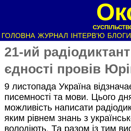
Ок
СУСПІЛЬСТВО
ГОЛОВНА
ЖУРНАЛ
ІНТЕРВ’Ю
БЛОГИ
21-ий радіодиктант
єдності провів Юр
9 листопада Україна відзнача
писемності та мови. Цього дн
можливість написати радіодик
яким рівнем знань з українсь
володіють. Та разом із тим в