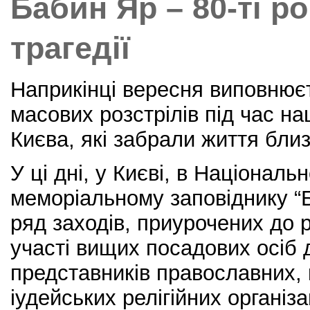
Бабин Яр – 80-ті р
o
k
трагедії
Наприкінці вересня виповнюєт
масових розстрілів під час на
Києва, які забрали життя бли
У ці дні, у Києві, в Національ
меморіальному заповіднику “
ряд заходів, приурочених до р
участі вищих посадових осіб 
представників православних, 
іудейських релігійних організа