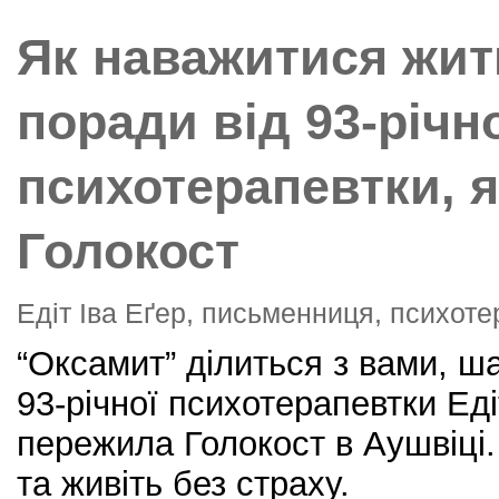
o
Як наважитися жит
o
k
поради від 93-річн
психотерапевтки, 
Голокост
Едіт Іва Еґер, письменниця, психот
“Оксамит” ділиться з вами, ша
93-річної психотерапевтки Еді
пережила Голокост в Аушвіці.
та живіть без страху.