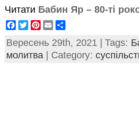
Читати
Бабин Яр – 80-ті рок
F
T
Pi
E
S
a
w
nt
m
h
Вересень 29th, 2021 | Tags:
Б
c
itt
er
ai
ar
e
er
e
l
e
молитва
| Category:
суспільст
b
st
o
o
k