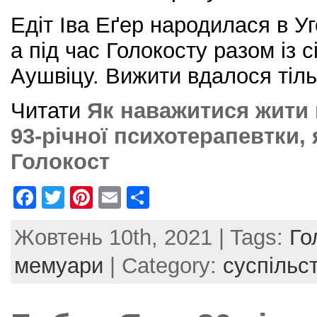
Едіт Іва Еґер народилася в Уг
а під час Голокосту разом із 
Аушвіцу. Вижити вдалося тільк
Читати
Як наважитися жити 
93-річної психотерапевтки,
Голокост
F
T
Pi
E
S
a
w
nt
m
h
Жовтень 10th, 2021 | Tags:
Го
c
itt
er
ai
ar
e
er
e
l
e
мемуари
| Category:
суспільс
b
st
o