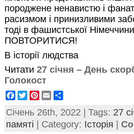
породжене ненавистю і фанат
расизмом і принизливими заб
тоді в фашистської Німеччи
ПОВТОРИТИСЯ!
В історії людства
Читати
27 січня – День скор
Голокост
F
T
Pi
E
S
a
w
nt
m
h
Січень 26th, 2022 | Tags:
27 с
c
itt
er
ai
ar
e
er
e
l
e
памяті
| Category:
Історія
|
Co
b
st