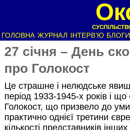
Ок
СУСПІЛЬСТВО
ГОЛОВНА
ЖУРНАЛ
ІНТЕРВ’Ю
БЛОГИ
27 січня – День ско
про Голокост
Це страшне і нелюдське явищ
період 1933-1945-х років і що
Голокост, що призвело до ум
практично однієї третини євре
кількості представників інши