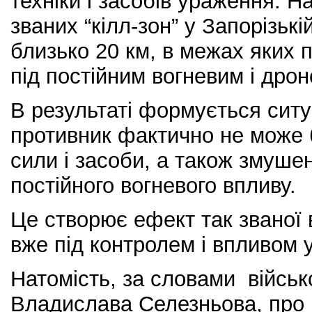
техніки і засобів ураження. Н
званих “кілл-зон” у Запорізькі
близько 20 км, в межах яких 
під постійним вогневим і дро
В результаті формується ситуа
противник фактично не може
сили і засоби, а також змуше
постійного вогневого впливу.
Це створює ефект так званої 
вже під контролем і впливом 
Натомість, за словами військ
Владислава Селезньова, про