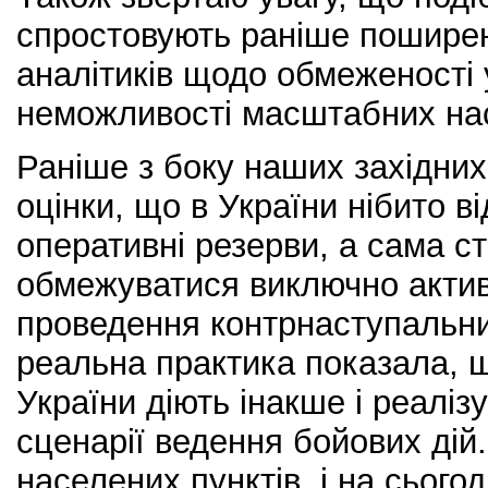
спростовують раніше поширен
аналітиків щодо обмеженості у
неможливості масштабних нас
Раніше з боку наших західних
оцінки, що в України нібито ві
оперативні резерви, а сама с
обмежуватися виключно акти
проведення контрнаступальни
реальна практика показала, 
України діють інакше і реаліз
сценарії ведення бойових дій
населених пунктів, і на сьогод