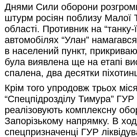
Днями Сили оборони розгром
штурм росіян поблизу Малої Т
області. Противник на “танку-
автомобілях “Улан” намагавс
в населений пункт, прикрива
була виявлена ще на етапі ви
спалена, два десятки піхотинц
Крім того упродовж трьох міся
“Спецпідрозділу Тимура” ГУР
реалізовують комплексну обо
Запорізькому напрямку. В ході
спецпризначенці ГУР ліквіду