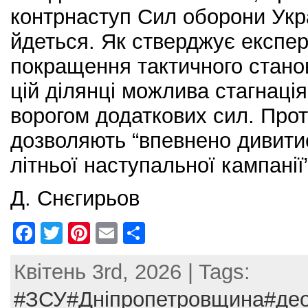
контрнаступ Сил оборони Укр
йдеться. Як стверджує експер
покращення тактичного стано
цій ділянці можлива стагнаці
ворогом додаткових сил. Проте,
дозволяють “впевнено дивити
літньої наступальної кампанії”
Д. Снєгирьов
F
T
Pi
E
S
a
w
nt
m
h
Квітень 3rd, 2026 | Tags:
c
itt
er
ai
ar
e
er
e
l
e
#ЗСУ#Дніпропетровщина#део