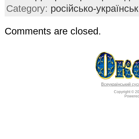
b
st
Category:
російсько-українськ
o
o
Comments are closed.
k
Всеукраїнський сус
Copyright © 2
Powere