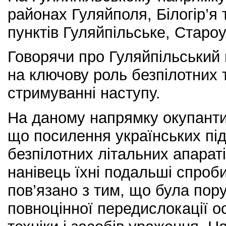
районах Гуляйполя, Білогір’я 
пунктів Гуляйпільське, Староу
Говорячи про Гуляйпільський 
на ключову роль безпілотних 
стримуванні наступу.
На даному напрямку окупанти
що посилення українських під
безпілотних літальних апарат
нанівець їхні подальші спроб
пов’язано з тим, що була по
повноцінної передислокації о