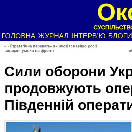
Ок
СУСПІЛЬСТВО
ГОЛОВНА
ЖУРНАЛ
ІНТЕРВ’Ю
БЛОГИ
«
«Стратегічна перевага» як ілюзія: навіщо росії
вигадані успіхи на фронті
о
Сили оборони Укр
продовжують опе
Південній операти