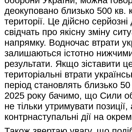
оборони України, можна говор
деокуповано близько 500 кв. 
території. Це дійсно серйозні 
свідчать про якісну зміну сит
напрямку. Водночас втрати ук
залишаються істотно нижчими
результати. Якщо зіставити це
територіальні втрати українсь
період становлять близько 50 
2025 року бачимо, що Сили об
не тільки утримувати позиції,
контрнаступальні дії на окре
Також звертаю увагу, що подіб