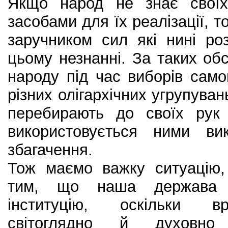
Якщо народ не знає своїх
засобами для їх реалізації, то
заручником сил які нині ро
цьому незнанні. За таких обс
народу під час виборів сам
різних олігархічних угрупува
перебирають до своїх рук 
використовується ними ви
збагачення.
Тож маємо важку ситуацію,
тим, що наша держава 
інституцію, оскільки в
світоглядно й духовно