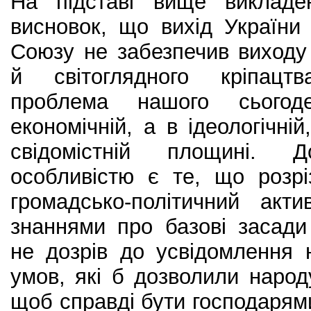
На підставі вище викладе
висновок, що вихід України
Союзу не забезпечив виходу
й світоглядного кріпацт
проблема нашого сього
економічній, а в ідеологічні
свідомістній площині. 
особливістю є те, що розрі
громадсько-політичний акт
знаннями про базові засади
не дозрів до усвідомлення 
умов, які б дозволили народу
щоб справді бути господарями