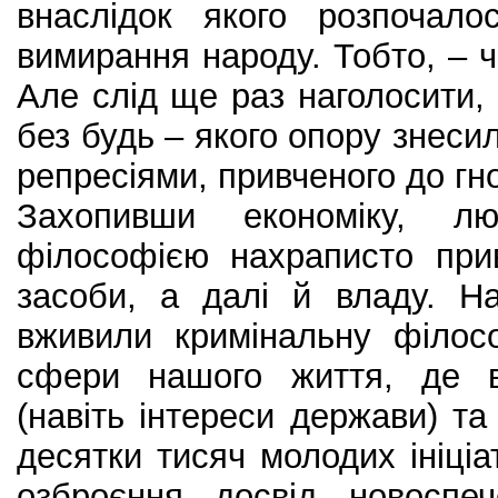
внаслідок якого розпочало
вимирання народу. Тобто, – ч
Але слід ще раз наголосити,
без будь – якого опору знеси
репресіями, привченого до гн
Захопивши економіку, л
філософією нахраписто при
засоби, а далі й владу. Н
вживили кримінальну філосо
сфери нашого життя, де в
(навіть інтереси держави) та
десятки тисяч молодих ініці
озброєння досвід новоспе