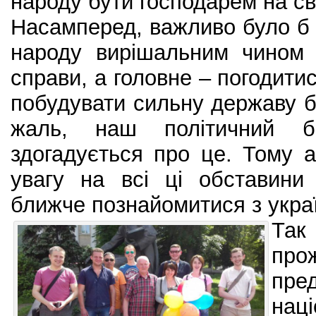
народу бути господарем на св
Насамперед, важливо було б
народу вирішальним чином 
справи, а головне – погодити
побудувати сильну державу б
жаль, наш політичний б
здогадується про це. Тому 
увагу на всі ці обставини
ближче познайомитися з укра
Так
про
пре
нац