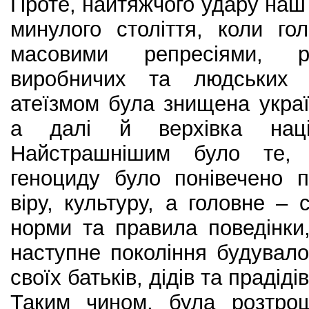
Проте, найтяжчого удару наш 
минулого століття, коли го
масовими репресіями, р
виробничих та людських в
атеїзмом була знищена украї
а далі й верхівка націон
Найстрашнішим було те, 
геноциду було понівечено п
віру, культуру, а головне –
норми та правила поведінки
наступне покоління будувало
своїх батьків, дідів та прадідів
Таким чином, була розтро