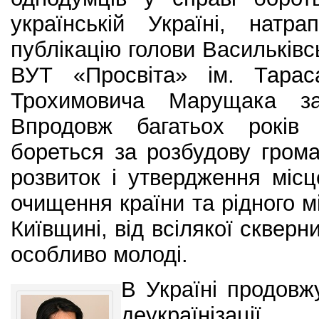
українській Україні, нат
публікацію голови Васильківс
ВУТ «Просвіта» ім. Тарас
Трохимовича Марущака 
Впродовж багатьох років 
бореться за розбудову грома
розвиток і утвердження міс
очищення країни та рідного м
Київщині, від всілякої скверн
особливо молоді.
В Україні продовж
деукраїнізації,