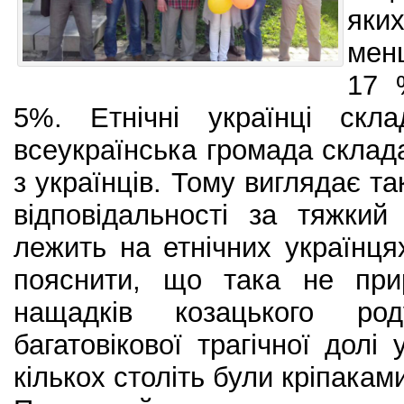
яких
мен
17 
5%. Етнічні українці скл
всеукраїнська громада склада
з українців. Тому виглядає т
відповідальності за тяжкий
лежить на етнічних українцях
пояснити, що така не при
нащадків козацького ро
багатовікової трагічної долі 
кількох століть були кріпакам