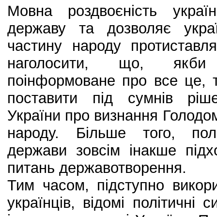
Мовна роздвоєність украї
державу та дозволяє укра
частину народу протиставл
наголосити, що, якби
поінформоване про все це, 
поставити під сумнів ріш
України про визнання Голод
народу. Більше того, пол
держави зовсім інакше під
питань державотворення.
Тим часом, підступно викор
українців, відомі політичні 