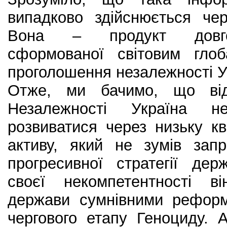
випадково здійснюється че
Вона – продукт довгост
сформованої світовим гло
проголошення незалежності У
Отже, ми бачимо, що від
Незалежності Україна 
розвиватися через низьку кв
активу, який не зумів запр
прогресивної стратегії де
своєї некомпетентності ві
держави сумнівними рефор
чергового етапу Геноциду.