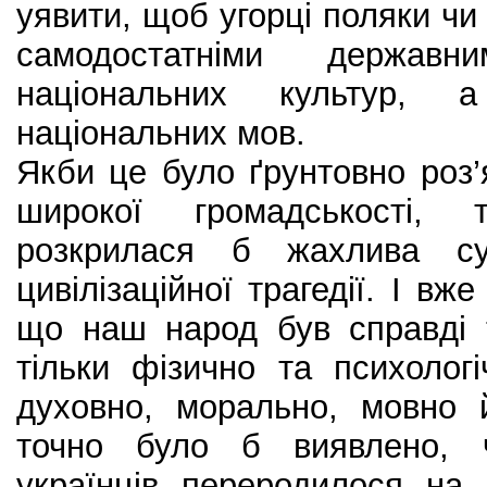
уявити, щоб угорці поляки чи 
самодостатніми держав
національних культур,
національних мов.
Якби це було ґрунтовно роз
широкої громадськості, 
розкрилася б жахлива сут
цивілізаційної трагедії. І вж
що наш народ був справді 
тільки фізично та психолог
духовно, морально, мовно 
точно було б виявлено, ч
українців переродилося на