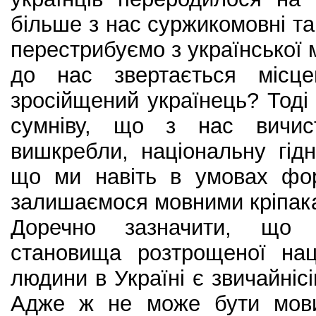
більше з нас суржикомовні та
перестрибуємо з української 
до нас звертається місц
зросійщений українець? Тоді
сумніву, що з нас вичис
вишкребли, національну гідн
що ми навіть в умовах фор
залишаємося мовними кріпака
Доречно зазначити, що 
становища розтрощеної нац
людини в Україні є звичайніс
Адже ж не може бути мови