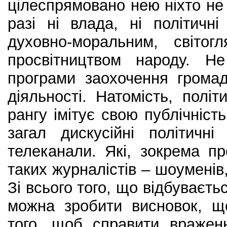
цілеспрямовано нею ніхто не
разі ні влада, ні політичн
духовно-моральним, світог
просвітництвом народу. Не
програми заохочення грома
діяльності. Натомість, полі
рангу імітує свою публічніст
загал дискусійні політичн
телеканали. Які, зокрема п
таких журналістів – шоуменів,
Зі всього того, що відбуваєть
можна зробити висновок, щ
того, щоб справити вражен