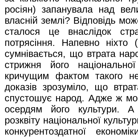
росіян) запанувала над ве
власній землі? Відповідь мо
сталося це внаслідок стра
потрясіння. Напевно ніхто 
сумнівається, що втрата нар
стрижня його національної
кричущим фактом такого н
доказів зрозуміло, що втра
спустошує народ. Адже ж мо
осердям його культури. А
розквіту національної культу
конкурентоздатної економі