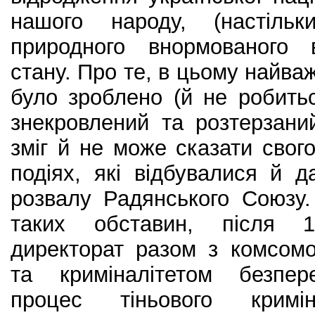
нашого народу, (настіль
природного внормованого в
стану. Про те, в цьому найва
було зроблено (й не робить
знекровлений та розтерзан
зміг й не може сказати свог
подіях, які відбувалися й д
розвалу Радянського Союзу.
таких обставин, після 1
директорат разом з комсом
та криміналітетом безпер
процес тіньового криміна