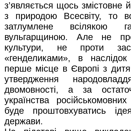
з’являється щось змістовне й
з природою Всесвіту, то в
затлумлене всілякою г
вульгарщиною. Але не про
культури, не проти за
«генделиками», в наслідок
перше місце в Європі з дитяч
утвердження народовлад
двомовності, а за остато
українства російськомовних
буде проштовхуватись іде
держави.