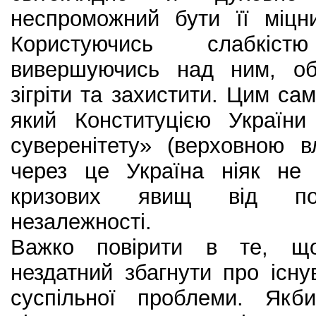
неспроможний бути її міцн
Користуючись слабкіс
вивершуючись над ним, обі
зігріти та захистити. Цим са
який Конституцією України
суверенітету» (верховною 
через це Україна ніяк не
кризових явищ від поч
незалежності.
Важко повірити в те, що
нездатний збагнути про існу
суспільної проблеми. Як