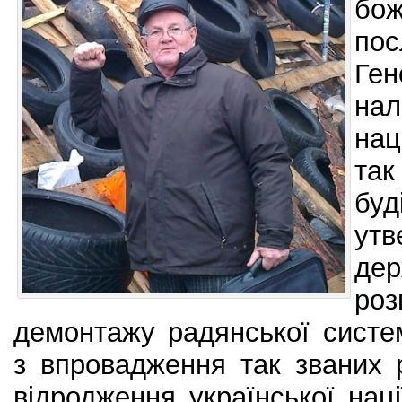
бо
по
Ге
нал
нац
та
б
утв
де
ро
демонтажу радянської систе
з впровадження так званих 
відродження української наці