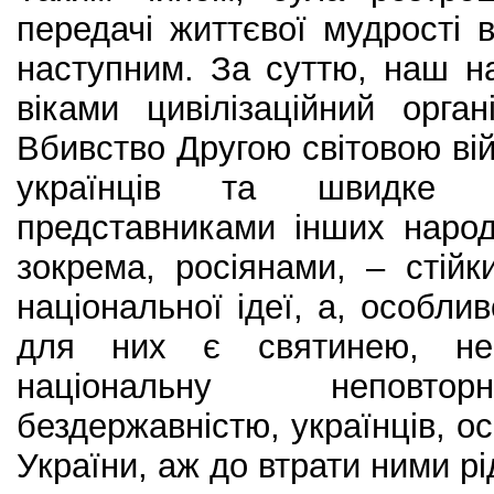
передачі життєвої мудрості в
наступним. За суттю, наш н
віками цивілізаційний орга
Вбивство Другою світовою ві
українців та швидке н
представниками інших народ
зокрема, росіянами, – стійк
національної ідеї, а, особлив
для них є святинею, нев
національну неповтор
бездержавністю, українців, о
України, аж до втрати ними рі