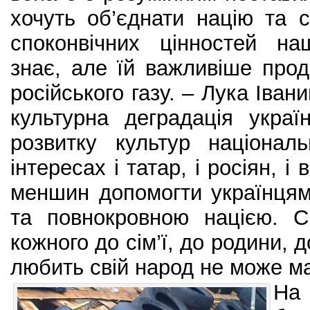
хочуть об’єднати націю та 
споконвічних цінностей на
знає, але їй важливіше про
російського газу. – Лука Іван
культурна деградація укра
розвитку культур націона
інтересах і татар, і росіян, і
меншин допомогти українцям
та повнокровною нацією. С
кожного до сім’ї, до родини, 
любить свій народ не може ма
На