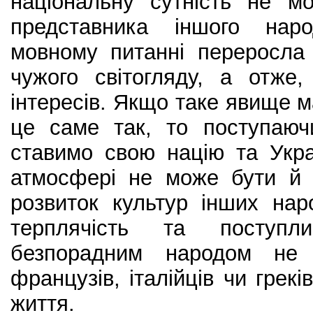
національну сутність не м
представника іншого наро
мовному питанні переросла
чужого світогляду, а отже
інтересів. Якщо таке явище м
це саме так, то поступаю
ставимо свою націю та Укра
атмосфері не може бути й 
розвиток культур інших наро
терплячість та поступл
безпорадним народом не 
французів, італійців чи грек
життя.