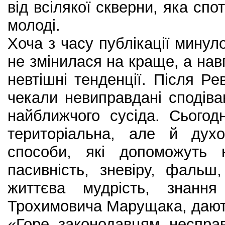
від всілякої скверни, яка сп
молоді.
Хоча з часу публікації минуло
не змінилася на краще, а нав
невтішні тенденції. Після Ре
чекали невиправдані сподіва
найближчого сусіда. Сьогод
територіальна, але й ду
способи, які допоможуть 
пасивність, зневіру, фальш
життєва мудрість, знання
Трохимовича Марущака, дают
«Горе законодавцям неспра