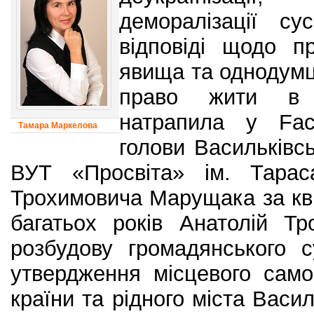
деморалізації су
відповіді щодо п
явища та однодумці
право жити в у
натрапила у Fac
Тамара Маркелова
голови Васильківсь
ВУТ «Просвіта» ім. Тарас
Трохимовича Марущака за кв
багатьох років Анатолій Т
розбудову громадянського с
утвердження місцевого сам
країни та рідного міста Васи