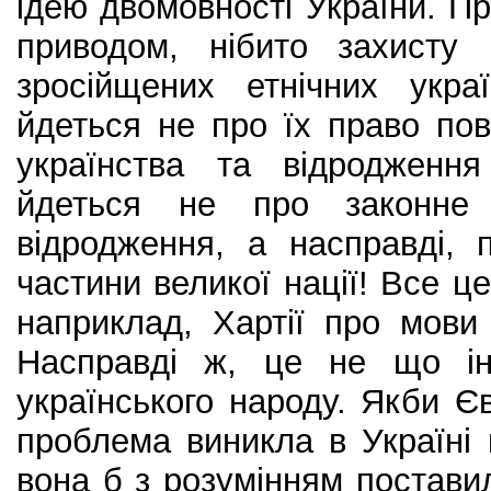
ідею двомовності України. Пр
приводом, нібито захисту
зросійщених етнічних украї
йдеться не про їх право по
українства та відродження
йдеться не про законне 
відродження, а насправді,
частини великої нації! Все ц
наприклад, Хартії про мови
Насправді ж, це не що ін
українського народу. Якби 
проблема виникла в Україні 
вона б з розумінням поставил