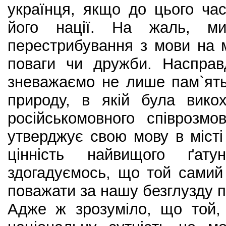
українця, якщо до цього ча
його нації. На жаль, м
перестрибування з мови на 
поваги чи дружби. Насправ
зневажаємо не лише пам`ять
природу, в якій була вик
російськомовного співрозмо
утверджує свою мову в місті
цінність найвищого ґат
здогадуємось, що той самий
поважати за нашу безглузду п
Адже ж зрозуміло, що той,