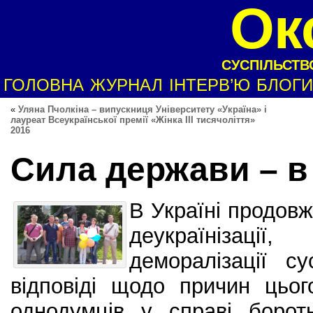
Ок
СУСПІЛЬСТВО
ГОЛОВНА
ЖУРНАЛ
ІНТЕРВ’Ю
БЛОГИ
«
Уляна Пчолкіна – випускниця Університету «Україна» і
лауреат Всеукраїнської премії «Жінка ІІІ тисячоліття»
2016
Сила держави – в
В Україні продовж
деукраїнізації
деморалізації с
відповіді щодо причин цьо
однодумців у справі боро