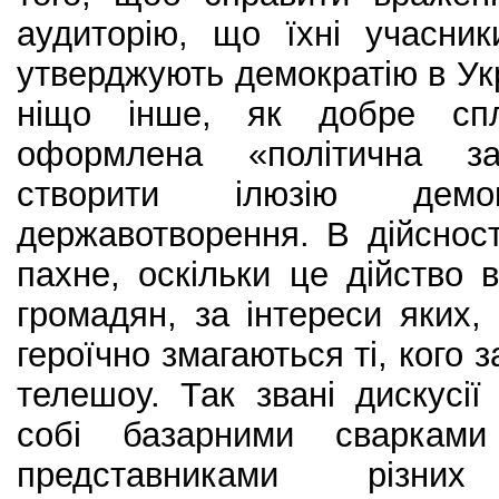
аудиторію, що їхні учасник
утверджують демократію в Укр
ніщо інше, як добре спл
оформлена «політична за
створити ілюзію демок
державотворення. В дійсност
пахне, оскільки це дійство в
громадян, за інтереси яких,
героїчно змагаються ті, кого 
телешоу. Так звані дискусії
собі базарними сварками
представниками різних п