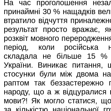
На час проголошення незал
принаймні 30 % нащадків вели
втратило відчуття приналежно
результат просто вражає, 
розквіт мовного переродження
період, коли російська 
складала не більше 15 % 
України. Виникає питання, 
стосунки були між двома на
раптом так беззастережно 
народу, що а ж відцуралися в
мови?! Як могло статися, щ
за кількістю національної 