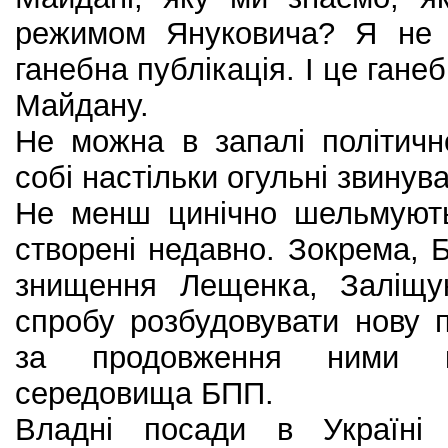
режимом Януковича? Я не 
ганебна публікація. І це гане
Майдану.
Не можна в запалі політичн
собі настільки огульні звинув
Не менш цинічно шельмуютьс
створені недавно. Зокрема,
знищення Лещенка, Заліщу
спробу розбудовувати нову 
за продовження ними кр
середовища БПП.
Владні посади в Україні 