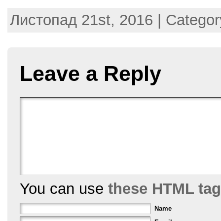
a
w
nt
m
h
Листопад 21st, 2016 | Catego
c
itt
er
ai
ar
e
er
e
l
e
b
st
Leave a Reply
o
o
k
You can use
these HTML ta
Name