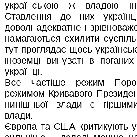
українською ж владою іно
Ставлення до них українц
доволі адекватне і зрівноваж
намагаються схилити суспільн
тут проглядає щось українськ
іноземці винуваті в погани
українці.
Все частіше режим Поро
режимом Кривавого Президен
нинішньої влади є гіршими
влади.
Європа та США критикують у