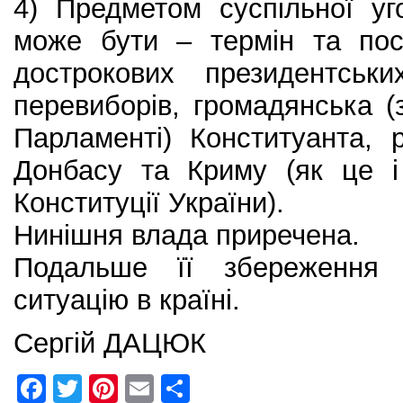
4) Предметом суспільної у
може бути – термін та пос
дострокових президентськ
перевиборів, громадянська 
Парламенті) Конституанта,
Донбасу та Криму (як це і
Конституції України).
Нинішня влада приречена.
Подальше її збереження т
ситуацію в країні.
Сергій ДАЦЮК
F
T
Pi
E
S