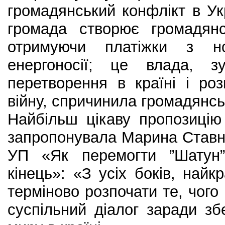
громадянський конфлікт в Укр
громада створює громадянс
отримуючи платіжки з 
енергоносії; це влада, з
перетворення в країні і ро
війну, спричинила громадянсь
Найбільш цікаву пропозицію 
запропонувала Марина Ставні
УП «Як перемогти ”Шатун
кінець»: «З усіх боків, найк
терміново розпочати те, чого
суспільний діалог заради з