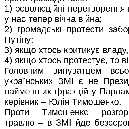
1) революційні перетворення 
у нас тепер вічна війна;
2) громадські протести заб
Путіну;
3) якщо хтось критикує владу, 
4) якщо хтось протестує, то ві
Головним винуватцем всьо
українських ЗМІ є не Прези
найменших фракцій у Парламе
керівник – Юлія Тимошенко.
Проти Тимошенко розгорн
травлю – в ЗМІ йде безсоро