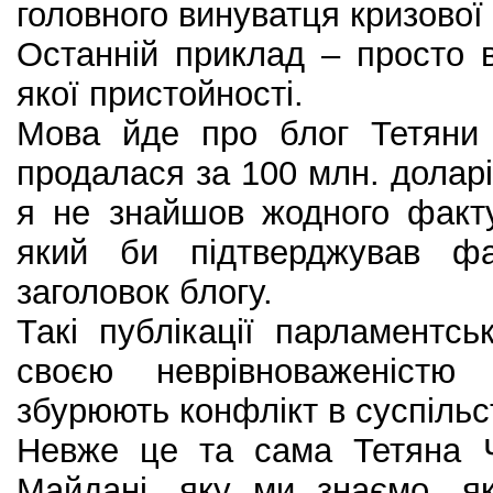
головного винуватця кризової с
Останній приклад – просто 
якої пристойності.
Мова йде про блог Тетяни
продалася за 100 млн. доларі
я не знайшов жодного факту
який би підтверджував ф
заголовок блогу.
Такі публікації парламентсь
своєю неврівноваженістю 
збурюють конфлікт в суспільст
Невже це та сама Тетяна Ч
Майдані, яку ми знаємо, я