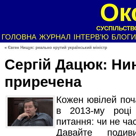
Ок
СУСПІЛЬСТВО
ГОЛОВНА
ЖУРНАЛ
ІНТЕРВ’Ю
БЛОГИ
«
Євген Нищук: реально крутий український міністр
Сергій Дацюк: Ни
приречена
Кожен ювілей поча
в 2013-му році
питання: чи не ча
Давайте поди