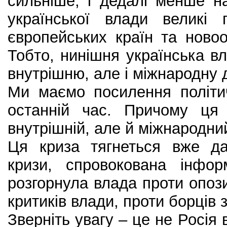
сильніше, і дедалі менше н
української влади великі
європейських країн та нов
Тобто, нинішня українська вл
внутрішню, але і міжнародну д
Ми маємо посилення політич
останній час. Причому ця
внутрішній, але й міжнародни
Ця криза тягнеться вже д
кризи, спровокована інфор
розгорнула влада проти опози
критиків влади, проти борців 
Зверніть увагу – це не Росія