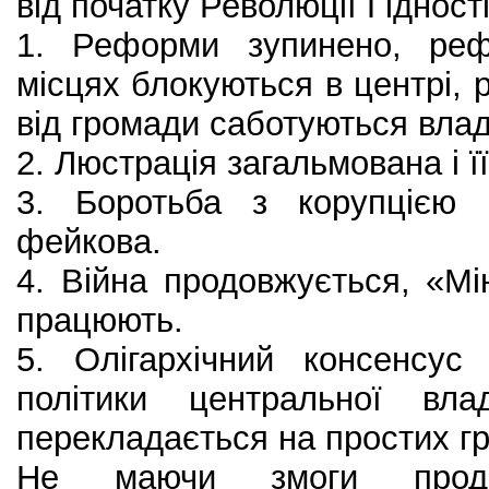
від початку Революції Гідності
1. Реформи зупинено, реф
місцях блокуються в центрі, р
від громади саботуються вла
2. Люстрація загальмована і ї
3. Боротьба з корупцією 
фейкова.
4. Війна продовжується, «Мі
працюють.
5. Олігархічний консенсус
політики центральної вл
перекладається на простих г
Не маючи змоги продем