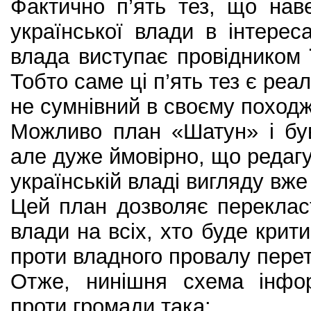
Фактично п’ять тез, що нав
української влади в інтереса
влада виступає провідником ї
Тобто саме ці п’ять тез є реа
не сумнівний в своєму поход
Можливо план «Шатун» і був
але дуже ймовірно, що редагу
українській владі вигляду вже 
Цей план дозволяє переклас
влади на всіх, хто буде крит
проти владного провалу перет
Отже, нинішня схема інфор
проти громади така: