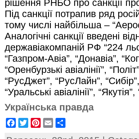
рішення РНБО про санкції про
Під санкції потрапив ряд росі
тому числі найбільша – “Аеро
Аналогічні санкції введені від
державіакомпаній РФ “224 льот
“Газпром-Авіа”, “Донавіа”, “Ко
“Оренбурзькі авіалінії”, “Політ
“РусДжет”, “РусЛайн”, “Сибір”
“Уральські авіалінії”, “Якутія”,
Українська правда
F
T
Pi
E
S
a
w
nt
m
h