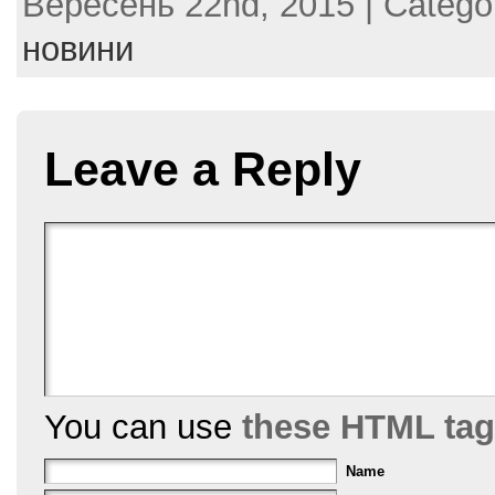
Вересень 22nd, 2015 | Catego
c
itt
er
ai
ar
e
er
e
l
e
новини
b
st
o
o
Leave a Reply
k
You can use
these HTML ta
Name