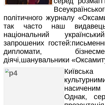
серед розмаїт
Всеукраїнс
політичного журналу «Оксам
так часто наш видавець
національний українсь
запрошених гостей:письменн
дипломати, бізнесм
діячі,шанувальники «Оксамиту
Київська
культурни
насичени
Однак, сер