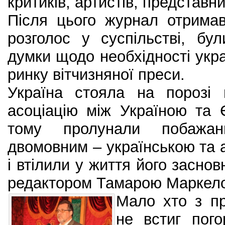
критиків, артистів, представни
Після цього журнал отримав
розголос у суспільстві, бу
думки щодо необхідності укр
ринку вітчизняної преси.
Україна стояла на порозі 
асоціацію між Україною та
тому пролунали побажа
двомовним – українською та 
і втілили у життя його заснов
редактором Тамарою Маркел
Мало хто з пр
не встиг пог