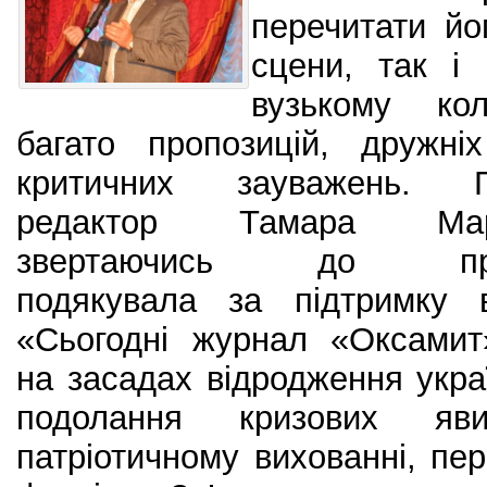
перечитати йо
сцени, так і
вузькому кол
багато пропозицій, дружні
критичних зауважень. Г
редактор Тамара Марк
звертаючись до прис
подякувала за підтримку в
«Сьогодні журнал «Оксамит
на засадах відродження украї
подолання кризових яв
патріотичному вихованні, пер