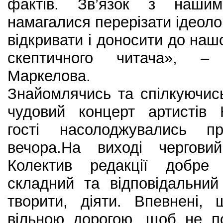
фактів. Зв’язок з наш
намагалися перерізати ідеоло
відкривати і доносити до наш
скептичного читача», –
Маркелова.
Знайомлячись та спілкуючис
чудовий концерт артистів 
гості насолоджувались п
вечора.На виході чергови
Колектив редакції добре
складний та відповідальни
творити, діяти. Впевнені,
вільною дорогою, щоб не по