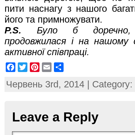
пити наснагу з нашого бага
його та примножувати.
P.S.
Було б доречно, 
продовжилася і на нашому 
активної співпраці.
F
T
Pi
E
S
a
w
nt
m
h
Червень 3rd, 2014 | Category
c
itt
er
ai
ar
e
er
e
l
e
b
st
Leave a Reply
o
o
k