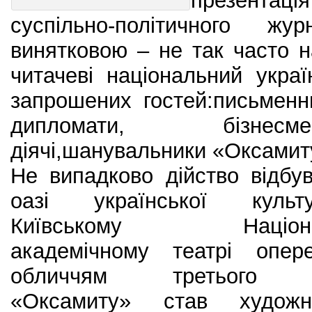
презентац
суспільно-політичного ж
винятковою – не так часто 
читачеві національний укра
запрошених гостей:письменн
дипломати, бізнесм
діячі,шанувальники «Оксамиту
Не випадково дійство відбу
оазі української куль
Київському Націона
академічному театрі опере
обличчям третього 
«Оксамиту» став художні