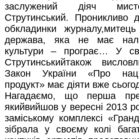
заслужений діяч мисте
Струтинський. Проникливо 
обкладинки журналу,митец
держава, яка не має нал
культури – програє… У св
Струтинськийтакож вислов
Закон України «Про наці
продукт» має діяти вже сьогод
Нагадаємо, що перша през
якийвийшов у вересні 2013 ро
заміському комплексі «Гран
зібрала у своєму колі бага