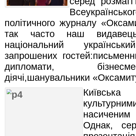
серед розмаїт
Всеукраїнс
політичного журналу «Оксам
так часто наш видавець
національний українсь
запрошених гостей:письменн
дипломати, бізнесм
діячі,шанувальники «Оксамиту
Київська
культурни
насичени
Однак, сер