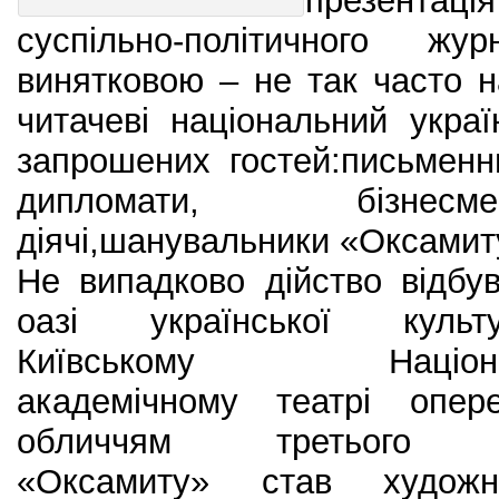
презентац
суспільно-політичного ж
винятковою – не так часто 
читачеві національний укра
запрошених гостей:письменн
дипломати, бізнесм
діячі,шанувальники «Оксамиту
Не випадково дійство відбу
оазі української куль
Київському Націона
академічному театрі опере
обличчям третього 
«Оксамиту» став художні