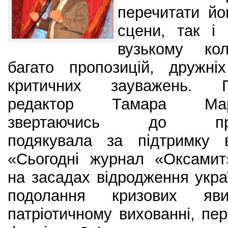
перечитати йо
сцени, так і
вузькому кол
багато пропозицій, дружні
критичних зауважень. Г
редактор Тамара Марк
звертаючись до прис
подякувала за підтримку в
«Сьогодні журнал «Оксамит
на засадах відродження украї
подолання кризових яв
патріотичному вихованні, пер