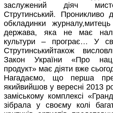
заслужений діяч мисте
Струтинський. Проникливо 
обкладинки журналу,митец
держава, яка не має нал
культури – програє… У св
Струтинськийтакож вислов
Закон України «Про наці
продукт» має діяти вже сьогод
Нагадаємо, що перша през
якийвийшов у вересні 2013 ро
заміському комплексі «Гран
зібрала у своєму колі бага