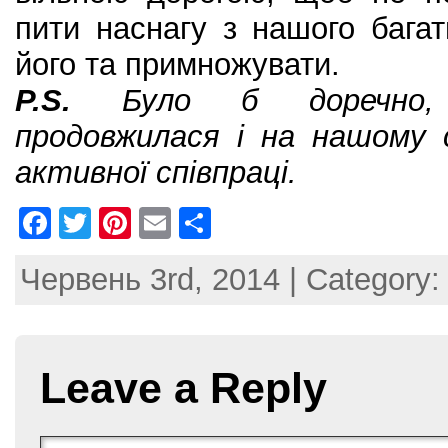
пити наснагу з нашого бага
його та примножувати.
P.S.
Було б доречно, 
продовжилася і на нашому 
активної співпраці.
F
T
Pi
E
S
a
w
nt
m
h
Червень 3rd, 2014 | Category
c
itt
er
ai
ar
e
er
e
l
e
b
st
Leave a Reply
o
o
k