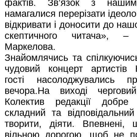
фактів. Зв’язок з наш
намагалися перерізати ідеоло
відкривати і доносити до наш
скептичного читача», –
Маркелова.
Знайомлячись та спілкуючис
чудовий концерт артистів 
гості насолоджувались п
вечора.На виході чергови
Колектив редакції добре
складний та відповідальни
творити, діяти. Впевнені,
вільною дорогою, щоб не по