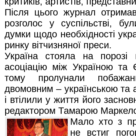
критиків, артистів, представни
Після цього журнал отримав
розголос у суспільстві, бу
думки щодо необхідності укр
ринку вітчизняної преси.
Україна стояла на порозі 
асоціацію між Україною та
тому пролунали побажа
двомовним – українською та 
і втілили у життя його заснов
редактором Тамарою Маркел
Мало хто з пр
не встиг пог