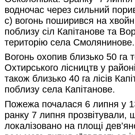
водночас через сильний порив
с) вогонь поширився на хвойні
поблизу сіл Капітанове та Во
територію села Смолянинове.
Вогонь охопив близько 50 га т
Охтирського лісництв у район
також близько 40 га лісів Капі
поблизу села Капітанове.
Пожежа почалася 6 липня у 13
ранку 7 липня прозвітували,
локалізовано на площі дев’яно