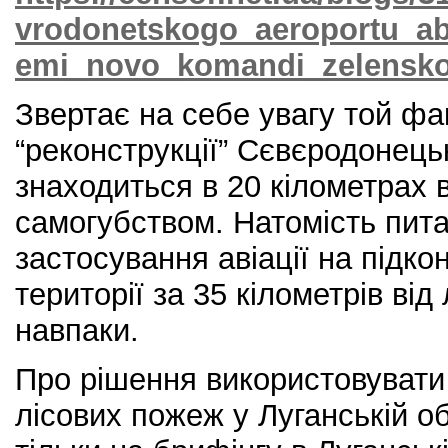
vrodonetskogo_aeroportu_ab
emi_novo_komandi_zelensk
Звертає на себе увагу той фа
“реконструкції” Сєвєродонець
знаходиться в 20 кілометрах ві
самогубством. Натомість пит
застосування авіації на підко
території за 35 кілометрів від
навпаки.
Про рішення використовувати а
лісових пожеж у Луганській о