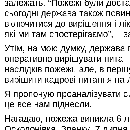
залежать. “Пожежі були достат
сьогодні держава також пови
включитися до вирішення і лікв
які ми там спостерігаємо”, – з
Утім, на мою думку, держава 
оперативно вирішувати питанн
наслідків пожежі, але, в перш
вирішити кадрові питання на 
Я пропоную проаналізувати с
це все нам піднесли.
Нагадаю, пожежа виникла 6 л
Осколонівка. Зранку 7 липня