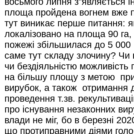
восьмого липня з”являється і
площа пройдена вогнем вже п’я
тут виникає перше питання: 
локалізовано на площа 90 га
пожежі збільшилася до 5 000 
саме тут складу злочину? Чи 
чи бездіяльністю можливість
на більшу площу з метою пр
вирубок, а також отримання до
проведення т.зв. рекультиваці
про існування незаконних вир
влади не міг, бо в березні 20
що протиправними діями голо