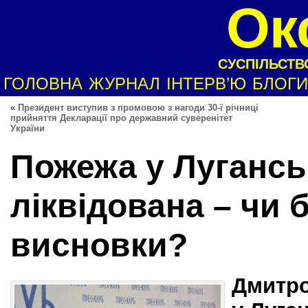
Ок
СУСПІЛЬСТВО
ГОЛОВНА
ЖУРНАЛ
ІНТЕРВ’Ю
БЛОГИ
«
Президент виступив з промовою з нагоди 30-ї річниці
прийняття Декларації про державний суверенітет
України
Пожежа у Лугансь
ліквідована – чи 
висновки?
Дмитро