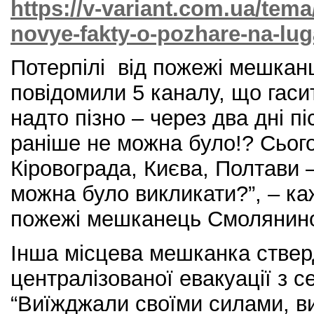
https://v-variant.com.ua/tema
novye-fakty-o-pozhare-na-lu
Потерпілі від пожежі мешкан
повідомили 5 каналу, що гас
надто пізно – через два дні пі
раніше не можна було!? Сього
Кіровограда, Києва, Полтави –
можна було викликати?”, – ка
пожежі мешканець Смолянино
Інша місцева мешканка ствер
централізованої евакуації з с
“Виїжджали своїми силами, ви