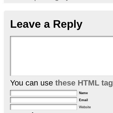
b
st
o
o
Leave a Reply
k
You can use
these HTML ta
Name
Email
Website