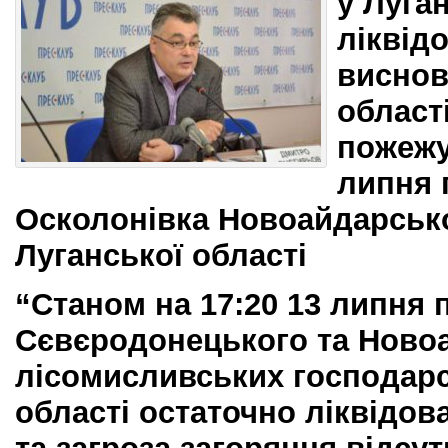
у Луга
ліквід
виснов
област
пожежу
липня 
Осколонівка Новоайдарськ
Луганської області
“Станом на 17:20 13 липня 
Сєвєродонецького та Ново
лісомисливських господарс
області остаточно ліквідов