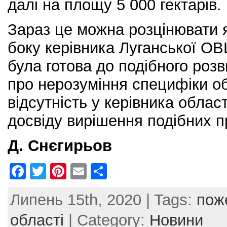
далі на площу 5 000 гектарів.
Зараз це можна розцінювати я
боку керівника Луганської О
була готова до подібного розв
про нерозуміння специфіки обл
відсутність у керівника облас
досвіду вирішення подібних 
Д. Снєгирьов
F
T
Pi
E
S
a
w
nt
m
h
Липень 15th, 2020 | Tags:
пож
c
itt
er
ai
ar
e
er
e
l
e
області
| Category:
Новини