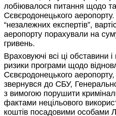
лобіювалося питання щодо так
Сєвєродонецького аеропорту. 
“незалежних експертів”, варті
аеропорту порахували на сум
гривень.
Враховуючі всі ці обставини і
ризики програми щодо віднов
Сєвєродонецького аеропорту, 
звернувся до СБУ, Генеральн
з вимогою порушити кримінал
фактами нецільового викори
коштів посадовими особами Л