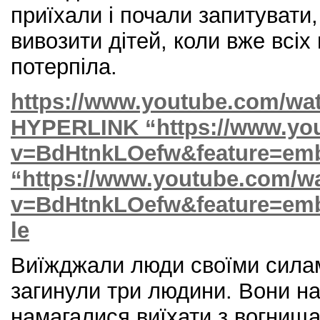
приїхали і почали запитувати,
вивозити дітей, коли вже всіх
потерпіла.
https://www.youtube.com/w
HYPERLINK “https://www.yo
v=BdHtnkLOefw&feature=emb_
“https://www.youtube.com/w
v=BdHtnkLOefw&feature=emb_
le
Виїжджали люди своїми силам
загинули три людини. Вони на
намагалися виїхати з вогнища