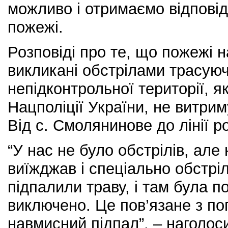
можливо і отримаємо відпові
пожежі.
Розповіді про те, що пожежі 
викликані обстрілами трасую
непідконтрольної території, я
Нацполіції України, не витрим
Від с. Смолянинове до лінії р
“У нас не було обстрілів, але
виїжджав і спеціально обстрі
підпалили траву, і там була п
виключено. Це пов’язане з по
навмисний підпал”, – наголос