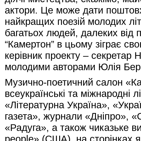
актори. Це може дати пошто
найкращих поезій молодих літ
багатьох людей, далеких від п
“Камертон” в цьому зіграє сво
керівник проекту – секретар 
молодими авторами Юлія Бер
Музично-поетичний салон «К
всеукраїнські та міжнародні л
«Літературна Україна», «Укра
газета», журнали «Дніпро», «
«Радуга», а також чиказьке в
people» (США), на сторінках я