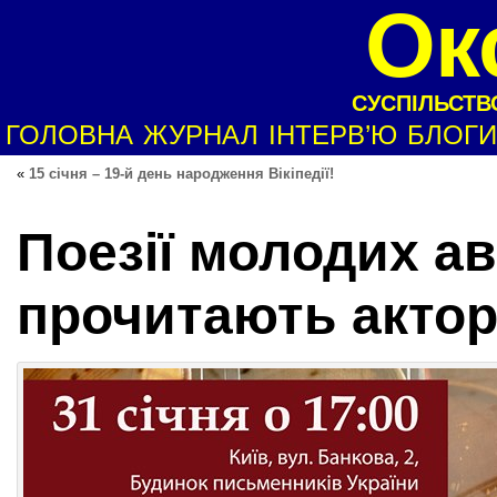
Ок
СУСПІЛЬСТВО
ГОЛОВНА
ЖУРНАЛ
ІНТЕРВ’Ю
БЛОГИ
«
15 січня – 19-й день народження Вікіпедії!
Поезії молодих ав
прочитають акто