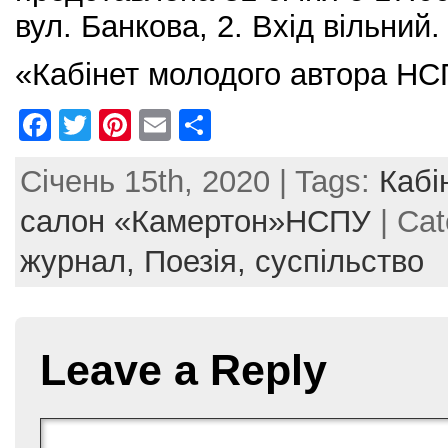
вул. Банкова, 2. Вхід вільний.
«Кабінет молодого автора Н
F
T
Pi
E
S
a
w
nt
m
h
Січень 15th, 2020 | Tags:
Кабі
c
itt
er
ai
ar
e
er
e
l
e
салон «Камертон»НСПУ
| Cat
b
st
журнал,
Поезія,
суспільство
o
o
k
Leave a Reply