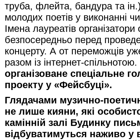
труба, флейта, бандура та ін.
молодих поетів у виконанні чи
Імена лауреатів організатори
безпосередньо перед провед
концерту. А от переможців уж
разом із інтернет-спільнотою.
організоване спеціальне го
проекту у «Фейсбуці».
Глядачами музично-поетичн
не лише кияни, які особист
камінній залі Будинку пись
відбуватимуться наживо у в