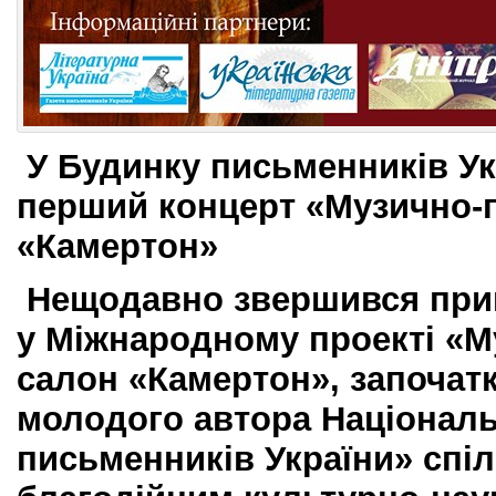
У Будинку письменників Ук
перший концерт
«Музично-
«Камертон»
Нещодавно звершився прий
у Міжнародному проекті «
салон «Камертон», започат
молодого автора Національ
письменників України» спі