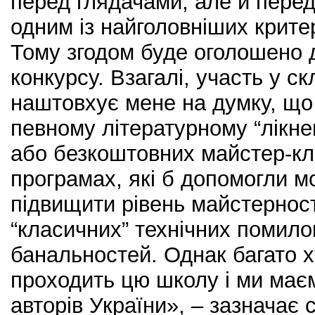
перед глядачами, але й перед
одним із найголовніших критері
Тому згодом буде оголошено 
конкурсу. Взагалі, участь у ск
наштовхує мене на думку, що 
певному літературному “лікне
або безкоштовних майстер-кла
програмах, які б допомогли 
підвищити рівень майстерност
“класичних” технічних помило
банальностей. Однак багато 
проходить цю школу і ми має
авторів України», – зазначає 