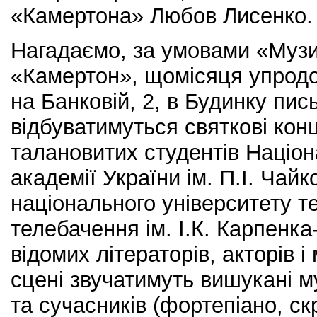
«Камертона» Любов Лисенко.
Нагадаємо, за умовами «Музи
«Камертон», щомісяця упродов
на Банковій, 2, в Будинку пис
відбуватимуться святкові кон
талановитих студентів Націон
академії України ім. П.І. Чайк
національного університету теа
телебачення ім. І.К. Карпенка
відомих літераторів, акторів і
сцені звучатимуть вишукані м
та сучасників (фортепіано, с