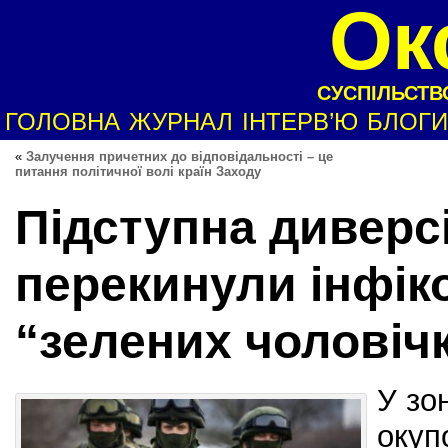
Ок
СУСПІЛЬСТВО
ГОЛОВНА
ЖУРНАЛ
ІНТЕРВ’Ю
БЛОГИ
«
Залучення причетних до відповідальності – це
питання політичної волі країн Заходу
Підступна диверс
перекинули інфік
“зелених чоловічк
У зо
окуп