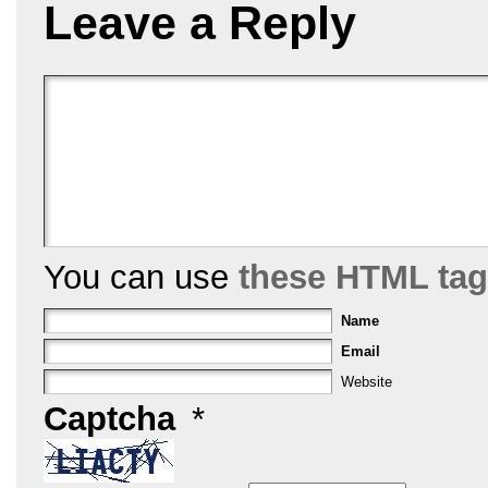
o
Leave a Reply
k
You can use
these HTML ta
Name
Email
Website
Captcha
*