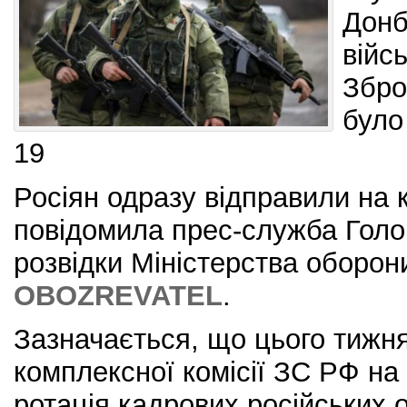
Донб
війс
Збро
було
19
Росіян одразу відправили на 
повідомила прес-служба Голо
розвідки Міністерства оборон
OBOZREVATEL
.
Зазначається, що цього тижня
комплексної комісії ЗС РФ на
ротація кадрових російських 