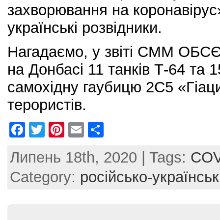
захворювання на коронавіру
українські розвідники.
Нагадаємо, у звіті СММ ОБСЄ
на Донбасі 11 танків Т-64 та 
самохідну гаубицю 2С5 «Гіац
терористів.
F
T
Pi
E
S
a
w
nt
m
h
Липень 18th, 2020 | Tags:
COV
c
itt
er
ai
ar
e
er
e
l
e
Category:
російсько-українськ
b
st
o