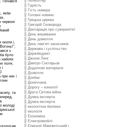
гелікоптер
и. Почався
Гідність
Гість номера
, якби
Головні новини
ах,
Грецька церква
о червоні
Григорій Сковорода
и
Декларація про суверенітет
ойовий
День вишиванки
День довкілля
 окопи і,
День пам’яті захисників
Вогонь!”,
Держава і суспільство
ався з
Держбюджет
еба було
Джонні Ленг
в набоях
Дмитро Снєгирьов
ні поля,
 і
Додаткові матеріали
0
Дозвілля
 при них і
Донбас
агони
Донеччина
Дорогу – коноплі!
Друга Свтова війна
асипу, та
 вперед,
Думка експерта
а
Думка експерта
о молоді
екологічна безпека
адянської
екологія
не
Економіка
Електромобілі
Єпископ Маргветський і
 оголосив