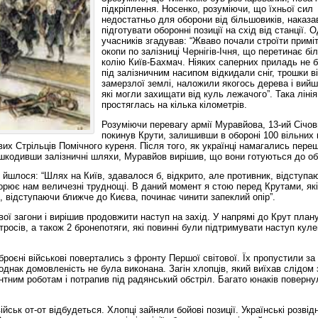
підкріплення. Носенко, розуміючи, що їхньої сил
недостатньо для оборони від більшовиків, наказ
підготувати оборонні позиції на схід від станції. 
учасників згадував: “Жваво почали строїти приміт
окопи по залізниці Чернігів-Ічня, що перетинає бі
колію Київ-Бахмач. Ніяких саперних приладь не 
під залізничним насипом відкидали сніг, трошки 
замерзлої землі, наложили якогось дерева і вийш
які могли захищати від куль лежачого”. Така ліні
простяглась на кілька кілометрів.
Розуміючи перевагу армії Муравйова, 13-ий Січов
покинув Крути, залишивши в обороні 100 вільних к
чових Стрільців Помічного куреня. Після того, як українці намагались пере
ошкодивши залізничні шляхи, Муравйов вирішив, що вони готуються до об
йшлося: “Шлях на Київ, здавалося б, відкрито, але противник, відступа
орює нам величезні труднощі. В даний момент я стою перед Крутами, які
 відступаючи ближче до Києва, починає чинити запеклий опір”.
вої загони і вирішив продовжити наступ на захід. У напрямі до Крут пла
атросів, а також 2 бронепотяги, які повинні були підтримувати наступ кул
зброєні військові повертались з фронту Першої світової. Їх пропустили за
днак домовленість не була виконана. Загін хлопців, який виїхав слідом 
тним роботам і потрапив під радянський обстріл. Багато юнаків поверну
йськ от-от відбудеться. Хлопці зайняли бойові позиції. Українські розвід