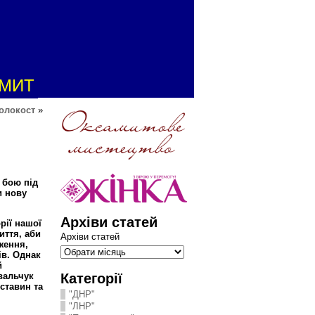
АМИТ
Голокост
»
 бою під
и нову
Архіви статей
рії нашої
иття, аби
Архіви статей
ження,
ів. Однак
й
Категорії
вальчук
ставин та
"ДНР"
"ЛНР"