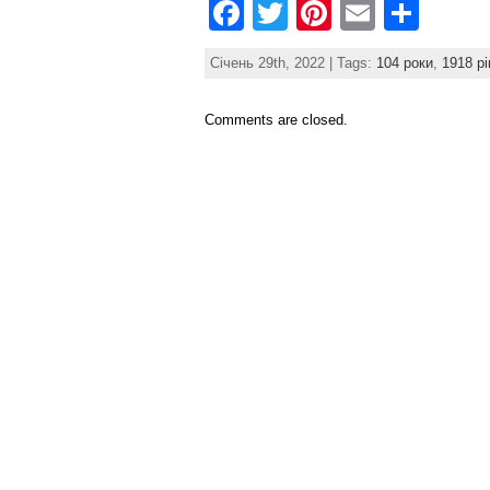
F
T
Pi
E
S
a
w
nt
m
h
Січень 29th, 2022 | Tags:
104 роки
,
1918 рі
c
itt
er
ai
ar
e
er
e
l
e
Comments are closed.
b
st
o
o
k