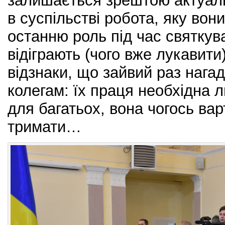
залишається зрештою актуал
в суспільстві робота, яку во
останню роль під час святкув
відіграють (чого вже лукавити
відзнаки, що зайвий раз наг
колегам: їх праця необхідна 
для багатьох, вона чогось вар
тримати…