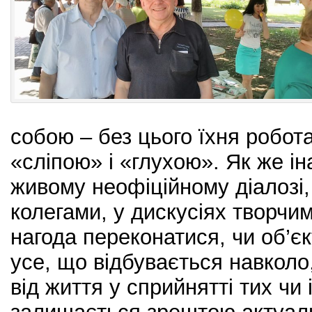
собою – без цього їхня робот
«сліпою» і «глухою». Як же ін
живому неофіційному діалозі, 
колегами, у дискусіях творч
нагода переконатися, чи об’є
усе, що відбувається навколо
від життя у сприйнятті тих чи