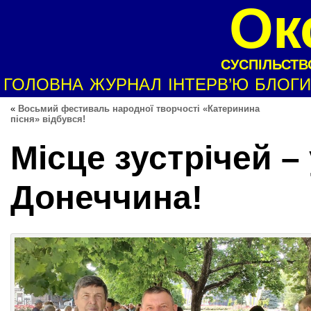
Ок
СУСПІЛЬСТВО
ГОЛОВНА
ЖУРНАЛ
ІНТЕРВ’Ю
БЛОГИ
«
Восьмий фестиваль народної творчості «Катеринина
пісня» відбувся!
Місце зустрічей –
Донеччина!