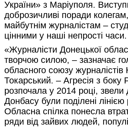
України» з Маріуполя. Виступи
доброзичливі поради колегам,
майбутнім журналістам – сту
цінними у наші непрості часи.
«Журналісти Донецької област
творчою силою, – зазначає г
обласного союзу журналісті
Токарський. – Агресія з боку Р
розпочала у 2014 році, звели
Донбасу були поділені лінією
Обласна спілка понесла втрат
ряди від зайвих людей, популі