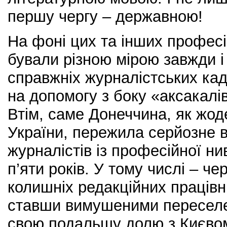
першу чергу – державною!
На фоні цих та інших профес
бували різною мірою завжди 
справжніх журналістських ка
на допомогу з боку «аксакалі
Втім, саме Донеччина, як жод
України, пережила серйозне 
журналістів із професійної н
п’яти років. У тому числі – ч
колишніх редакційних працівни
ставши вимушеними переселе
свою подальшу долю з Києво