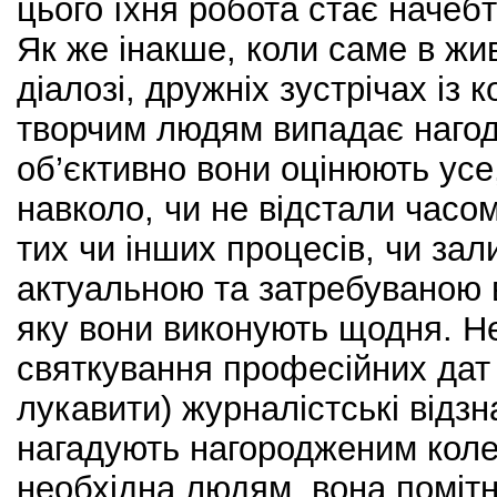
цього їхня робота стає начебт
Як же інакше, коли саме в ж
діалозі, дружніх зустрічах із 
творчим людям випадає нагод
об’єктивно вони оцінюють усе
навколо, чи не відстали часом
тих чи інших процесів, чи з
актуальною та затребуваною в
яку вони виконують щодня. Не
святкування професійних дат 
лукавити) журналістські відзн
нагадують нагородженим коле
необхідна людям, вона помітн