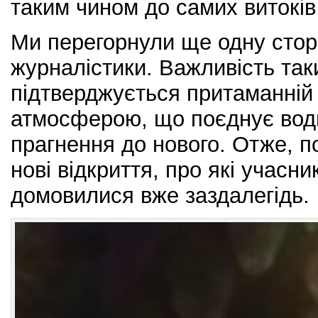
таким чином до самих витокі
Ми перегорнули ще одну сторін
журналістики. Важливість так
підтверджується притаманній
атмосферою, що поєднує водно
прагнення до нового. Отже, по
нові відкриття, про які учасн
домовилися вже заздалегідь.