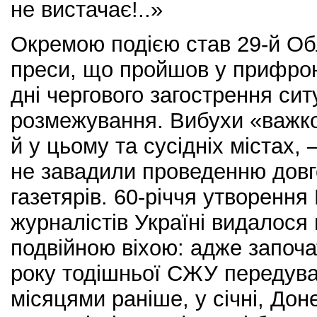
не вистачає!..»
Окремою подією став 29-й О
преси, що пройшов у прифрон
дні чергового загострення ситу
розмежування. Вибухи «важко
й у цьому та сусідніх містах, 
не завадили проведенню довг
газетярів. 60-річчя утворення
журналістів Україні видалося
подвійною віхою: адже започа
року тодішньої СЖУ передув
місяцями раніше, у січні, Дон