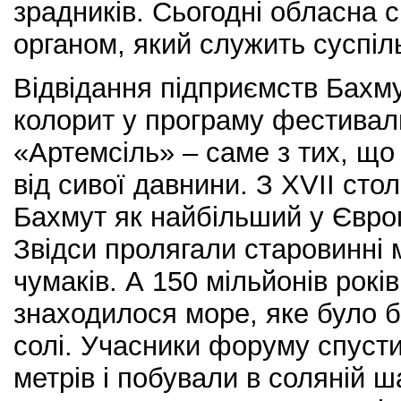
зрадників. Сьогодні обласна 
органом, який служить суспіл
Відвідання підприємств Бахм
колорит у програму фестивал
«Артемсіль» – саме з тих, щ
від сивої давнини. З ХVII сто
Бахмут як найбільший у Євро
Звідси пролягали старовинні
чумаків. А 150 мільйонів років
знаходилося море, яке було б
солі. Учасники форуму спуст
метрів і побували в соляній 