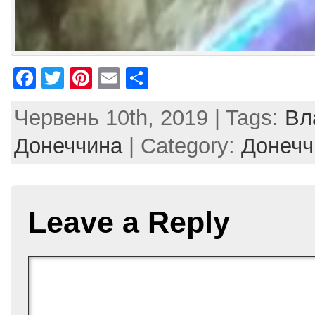
F
T
Pi
E
S
a
w
nt
m
h
Червень 10th, 2019 | Tags:
Вл
c
itt
er
ai
ar
e
er
e
l
e
Донеччина
| Category:
Донечч
b
st
o
o
Leave a Reply
k