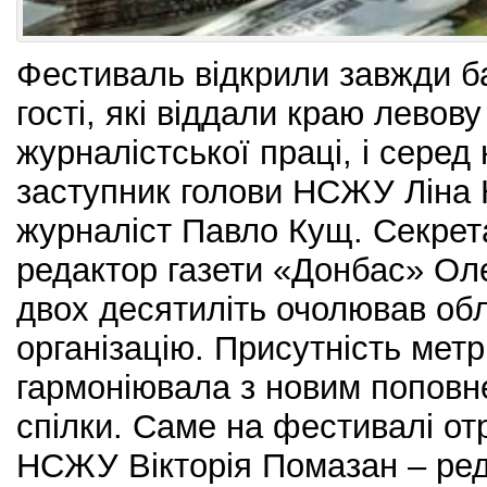
Фестиваль відкрили завжди б
гості, які віддали краю левову
журналістської праці, і серед
заступник голови НСЖУ Ліна 
журналіст Павло Кущ. Секре
редактор газети «Донбас» Ол
двох десятиліть очолював об
організацію. Присутність мет
гармоніювала з новим поповн
спілки. Саме на фестивалі от
НСЖУ Вікторія Помазан – ред