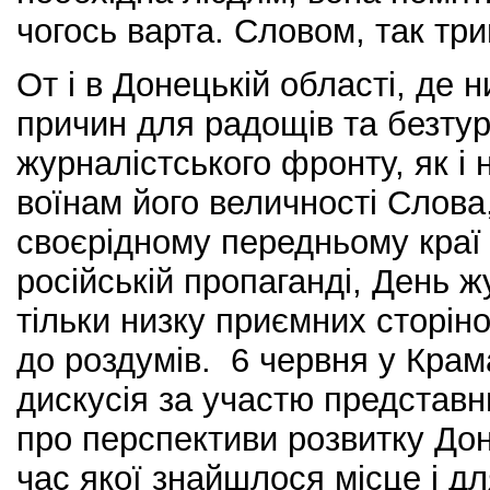
чогось варта. Словом, так т
От і в Донецькій області, де 
причин для радощів та безтурб
журналістського фронту, як і
воїнам його величності Слова
своєрідному передньому краї
російській пропаганді, День ж
тільки низку приємних сторін
до роздумів. 6 червня у Крам
дискусія за участю представн
про перспективи розвитку Доне
час якої знайшлося місце і дл