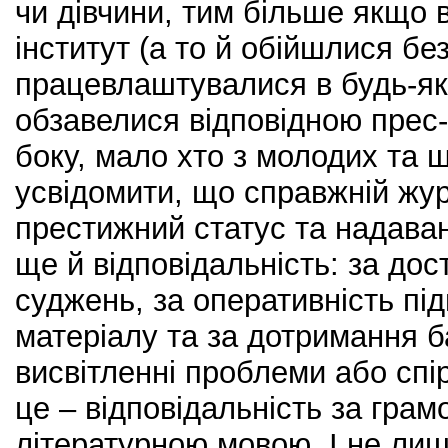
чи дівчини, тим більше якщо 
інститут (а то й обійшлися без
працевлаштувалися в будь-як
обзавелися відповідною прес-
боку, мало хто з молодих та щ
усвідомити, що справжній жур
престижний статус та надаван
ще й відповідальність: за дос
суджень, за оперативність під
матеріалу та за дотримання 
висвітленні проблеми або спі
це – відповідальність за грам
літературною мовою. І не лиш