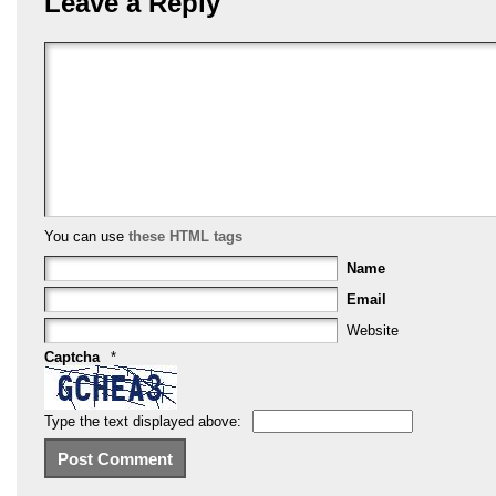
b
st
Leave a Reply
o
o
k
You can use
these HTML tags
Name
Email
Website
Captcha
*
Type the text displayed above: