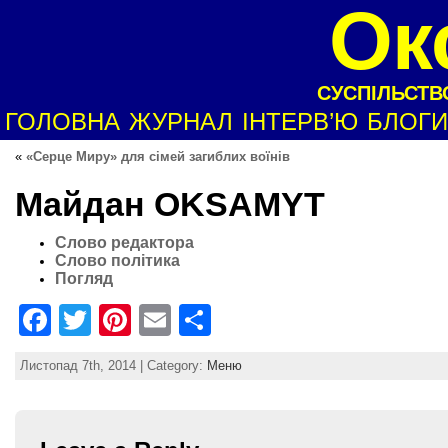
Ок
СУСПІЛЬСТВО
ГОЛОВНА
ЖУРНАЛ
ІНТЕРВ’Ю
БЛОГИ
«
«Серце Миру» для сімей загиблих воїнів
Майдан OKSAMYT
Слово редактора
Слово політика
Погляд
F
T
Pi
E
S
a
w
nt
m
h
Листопад 7th, 2014 | Category:
Меню
c
itt
er
ai
ar
e
er
e
l
e