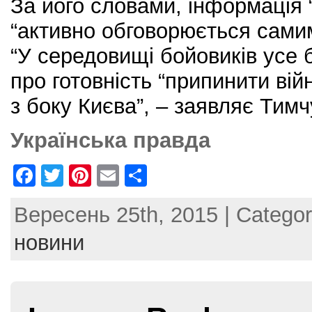
За його словами, інформація 
“активно обговорюється сами
“У середовищі бойовиків усе 
про готовність “припинити війну
з боку Києва”, – заявляє Тимч
Українська правда
F
T
Pi
E
S
a
w
nt
m
h
Вересень 25th, 2015 | Catego
c
itt
er
ai
ar
e
er
e
l
e
новини
b
st
o
o