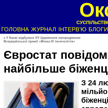
Ок
СУСПІЛЬСТВО
ГОЛОВНА
ЖУРНАЛ
ІНТЕРВ’Ю
БЛОГИ
«
У Києві відбулася XV Церемонія нагородження
Всеукраїнської премії «Жінка III тисячоліття»
Євростат повідом
найбільше біженці
З 24 л
мільйо
біженці