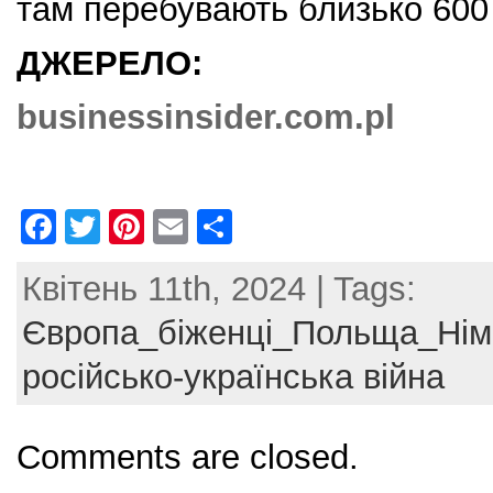
там перебувають близько 600 
ДЖЕРЕЛО:
businessinsider.com.pl
F
T
Pi
E
S
a
w
nt
m
h
Квітень 11th, 2024 | Tags:
c
itt
er
ai
ar
e
er
e
l
e
Європа_біженці_Польща_Нім
b
st
російсько-українська війна
o
o
Comments are closed.
k