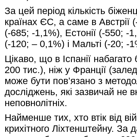
За цей період кількість біжен
країнах ЄС, а саме в Австрії (
(-685; -1,1%), Естонії (-550; 
(-120; – 0,1%) і Мальті (-20; -1
Цікаво, що в Іспанії набагато
200 тис.), ніж у Франції (зале
може бути пов’язано з метод
досліджень, які зазвичай не 
неповнолітніх.
Найменше тих, хто втік від ві
крихітного Ліхтенштейну. За 