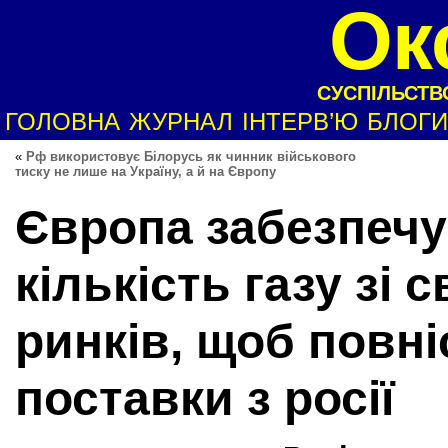
Ок
СУСПІЛЬСТВО
ГОЛОВНА
ЖУРНАЛ
ІНТЕРВ’Ю
БЛОГИ
«
Рф використовує Білорусь як чинник військового
тиску не лише на Україну, а й на Європу
Європа забезпечу
кількість газу зі 
ринків, щоб повн
поставки з росії