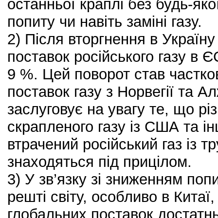
останньої краплі без будь-яко
попиту чи навіть заміні газу.
2) Після вторгнення в Україн
поставок російського газу в Є
9 %. Цей поворот став частк
поставок газу з Норвегії та А
заслуговує на увагу те, що рі
скрапленого газу із США та і
втрачений російський газ із т
знаходяться під прицілом.
3) У зв’язку зі зниженням поп
решті світу, особливо в Китаї
глобальних поставок достатн