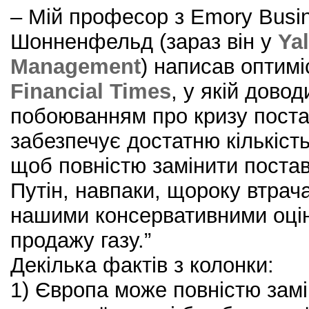
– Мій професор з Emory Busi
Шонненфельд (зараз він у
Ya
Management
) написав оптимі
Financial Times
, у якій дово
побоюванням про кризу поста
забезпечує достатню кількість 
щоб повністю замінити поставк
Путін, навпаки, щороку втрач
нашими консервативними оцін
продажу газу.”
Декілька фактів з колонки:
1) Європа може повністю замі