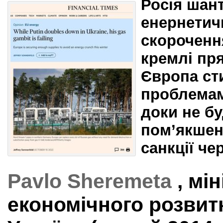
Росія шан
енернетич
скорочення
кремлі пр
Європа ст
проблемами
доки не бу
пом’якшені
санкції че
Pavlo Sheremeta
, мі
економічного розвитку