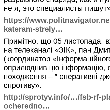
не я, это специалисты пишут»
https://www.politnavigator.n
kateram-strely…
Примітно, що 05 листопада, в
на телеканалі «ЗІК», пан Дми
(координатор «Інформаційног
оприлюднив цю інформацію, о
походження – ” оперативні д
спротиву».
http://sprotyv.info/…/fsb-rf-p
ocheredno…