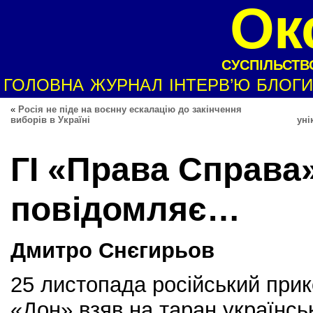
Ок
СУСПІЛЬСТВО
ГОЛОВНА
ЖУРНАЛ
ІНТЕРВ’Ю
БЛОГИ
«
Росія не піде на воєнну ескалацію до закінчення
виборів в Україні
уні
ГІ «Права Справа
повідомляє…
Д
митро
Сн
є
гирьов
25 листопада російський при
«Дон» взяв на таран українсь