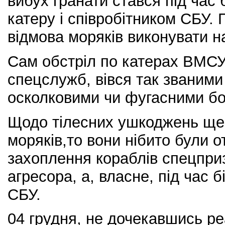
вибух гранати стався під час 
катеру і співробітником СБУ.
відмова моряків виконувати н
Сам обстріл по катерах ВМСУ,
спецслужб, вівся так званими
осколковими чи фугасними б
Щодо тілесних ушкоджень ще 
моряків,то вони нібито були 
захоплення кораблів спецпри
агресора, а, власне, під час б
СБУ.
04 грудня, не дочекавшись реа