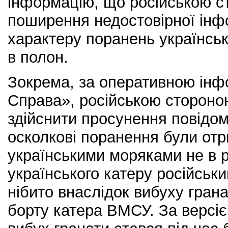
інформацію, що російською с
поширення недостовірної інф
характеру поранень українськ
в полон.
Зокрема, за оперативною ін
Справа», російською сторон
здійснити просунення повідо
осколкові поранення були от
українськими моряками не в р
українського катеру російськ
нібито внаслідок вибуху гран
борту катера ВМСУ. За версіє