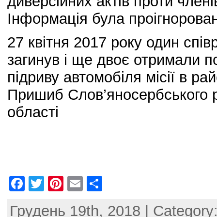
диверсійних актів проти члені
Інформація була проігнорова
27 квітня 2017 року один сп
загинув і ще двоє отримали п
підриву автомобіля місії в ра
Пришиб Слов’яносербського р
області
F
T
Pi
E
S
a
w
nt
m
h
Грудень 19th, 2018 | Category
c
itt
er
ai
ar