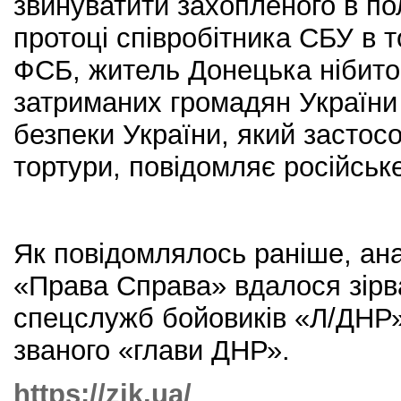
звинуватити захопленого в по
протоці співробітника СБУ в 
ФСБ, житель Донецька нібито 
затриманих громадян України
безпеки України, який застос
тортури, повідомляє російське
Як повідомлялось раніше, ана
«Права Справа» вдалося зірв
спецслужб бойовиків «Л/ДНР» 
званого «глави ДНР».
https://zik.ua/