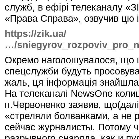
служб, в ефірі телеканалу «ЗІ
«Права Справа», озвучив цю 
https://zik.ua/
…/sniegyrov_rozpoviv_pro_
Окремо наголошувалося, що ц
спецслужби будуть просовуват
жаль, ця інформація знайшла
На телеканалі NewsOne коли
п.Червоненко заявив, що(далі
«стреляли болванками, а не 
сейчас журналисты. Потому ч
разрывного снаряда, как и пу