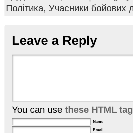
e
er
e
l
e
Політика,
Учасники бойових д
b
st
o
o
Leave a Reply
k
You can use
these HTML ta
Name
Email