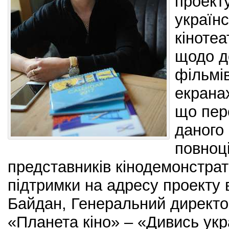
проекту
україн
кіноте
щодо д
фільмі
екрана
що пер
даного 
повноц
представників кінодемонстрато
підтримки на адресу проекту
Байдан, Генеральний директор
«Планета кіно» – «Дивись укр