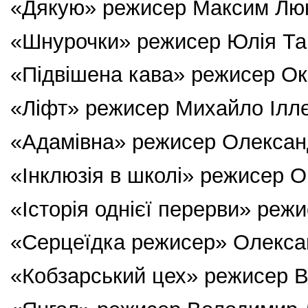
«Дякую» режисер Максим Лю
«Шнурочки» режисер Юлія Та
«Підвішена кава» режисер О
«Ліфт» режисер Михайло Ілл
«Адамівна» режисер Олексан
«Інклюзія в школі» режисер 
«Історія однієї перерви» реж
«Серцеїдка режисер» Олекса
«Кобзарський цех» режисер В