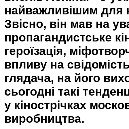
найважливішим для н
Звісно, він мав на ув
пропагандистське кі
героїзація, міфотвор
впливу на свідоміст
глядача, на його вихо
сьогодні такі тенден
у кінострічках моско
виробництва.