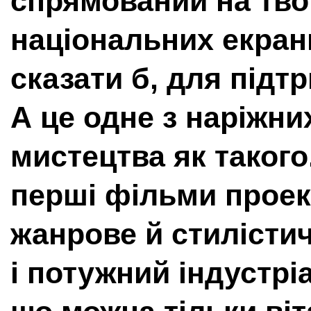
спрямований на тв
національних екран
сказати б, для підт
А це одне з наріжни
мистецтва як такого
перші фільми проек
жанрове й стилістич
і потужний індустрі