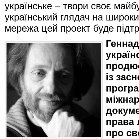
українське – твори своє майб
український глядач на широки
мережа цей проект буде підт
Генна
україн
продюс
із зас
прогр
міжна
докуме
права
про св