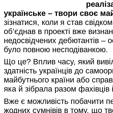
реаліз
українське
–
твори своє ма
зізнатися, коли я став свідком
об’єднав в проекті вже визнан
недосвідчених дебютантів – 
було повною несподіванкою.
Що це? Вплив часу, який виві
здатність українців до самоор
майбутнього країни або спра
яка й зібрала разом фахівців 
Вже є можливість побачити пе
жодних сумнівів в тому, що тв