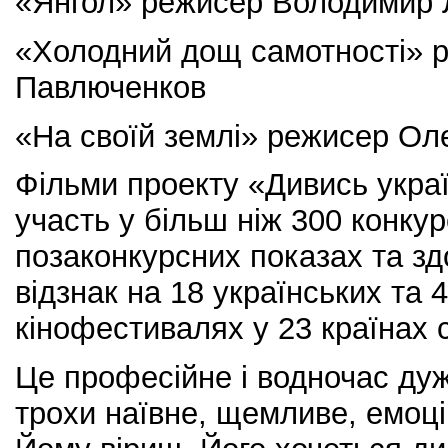
«Янгол» режисер Володимир 
«Холодний дощ самотності» 
Павлюченков
«На своїй землі» режисер Ол
Фільми проекту «Дивись украї
участь у більш ніж 300 конкур
позаконкурсних показах та зд
відзнак на 18 українських та 
кінофестивалях у 23 країнах с
Це професійне і водночас дуж
трохи наївне, щемливе, емоці