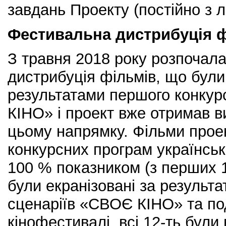
завдань Проекту (постійно з 
Фестивальна дистрибуція ф
З травня 2018 року розпочал
дистрибуція фільмів, що були
результатами першого конкур
КІНО» і проект вже отримав в
цьому напрямку. Фільми прое
конкурсних програм українськ
100 % показником (з перших 1
були екранізовані за результ
сценаріїв «СВОЄ КІНО» та под
кінофестивалі, всі 12-ть були