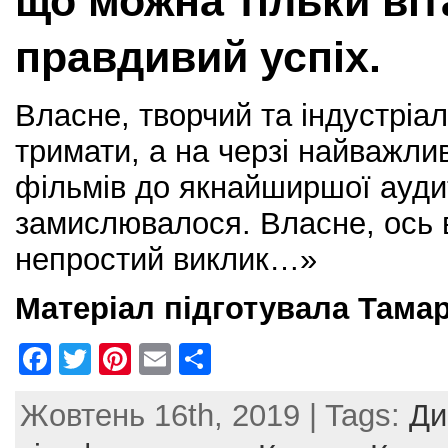
що можна тільки віт
правдивий успіх.
Власне, творчий та індустріал
тримати, а на черзі найважли
фільмів до якнайширшої аудит
замислювалося. Власне, ось в
непростий виклик…»
Матеріал підготувала Тама
F
T
Pi
E
S
a
w
nt
m
h
Жовтень 16th, 2019 | Tags:
Ди
c
itt
er
ai
ar