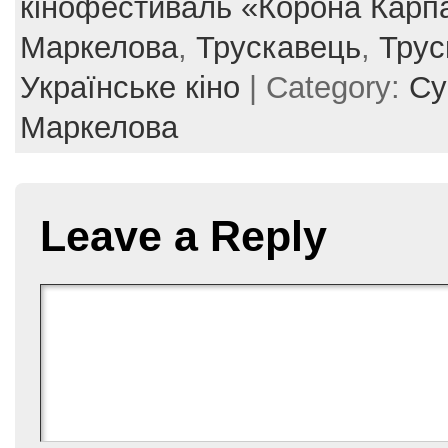
e
er
e
l
e
кінофестиваль «Корона Карп
b
st
Маркелова
,
Трускавець
,
Трус
o
Українське кіно
| Category:
Су
o
Маркелова
k
Leave a Reply