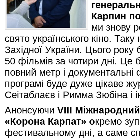
генераль
Карпин п
ми знову 
свято українського кіно. Таку
Західної України. Цього року
50 фільмів за чотири дні. Це 
повний метр і документальні 
програмі буде дуже цікаве жур
Сеітаблаєв і Римма Зюбіна і 
Анонсуючи
VIII Міжнародни
«Корона Карпат» о
кремо зуп
фестивальному дні, а саме с