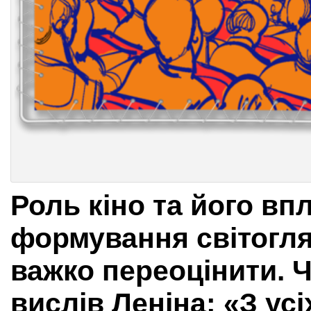
Роль кіно та його вп
формування світогл
важко переоцінити. 
вислів Леніна: «З ус