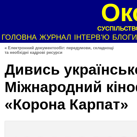
Ок
СУСПІЛЬСТВО
ГОЛОВНА
ЖУРНАЛ
ІНТЕРВ’Ю
БЛОГИ
«
Електронний документообіг: передумови, складнощі
та необхідні кадрові ресурси
Дивись українське!
Міжнародний кін
«Корона Карпат»