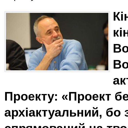
Кі
кі
В
Во
ак
Проекту: «Проект б
архіактуальний, бо