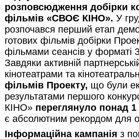
розповсюдження добірки к
фільмів «СВОЄ КІНО».
У гру
розпочався перший етап демон
готових фільмів добірки Про
фільмами сеансів у форматі 3
Завдяки активній партнерській
кінотеатрами та кінотеатрал
фільмів Проекту,
що були ек
результатами першого конкур
КІНО»
переглянуло понад 1 
є абсолютним рекордом для од
Інформаційна кампанія
з по