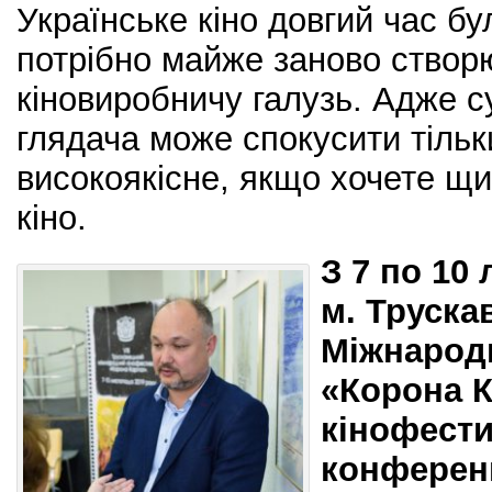
Українське кіно довгий час бу
потрібно майже заново створ
кіновиробничу галузь. Адже с
глядача може спокусити тільк
високоякісне, якщо хочете щи
кіно.
З 7 по 10
м. Труска
Міжнарод
«Корона К
кінофести
конференц