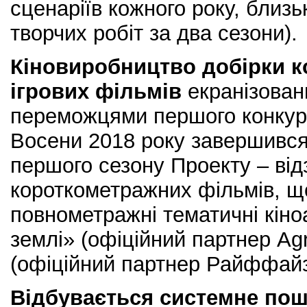
сценаріїв кожного року, близ
творчих робіт за два сезони).
Кіновиробництво добірки 
ігрових фільмів
екранізован
переможцями першого конку
Восени 2018 року завершився
першого сезону Проекту – від
короткометражних фільмів, щ
повнометражні тематичні кін
землі» (офіційний партнер Ag
(офіційний партнер Райффайз
Відбувається системне пош