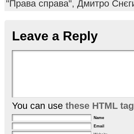
b
st
"Права справа",
Дмитро Снєг
o
o
k
Leave a Reply
You can use
these HTML ta
Name
Email