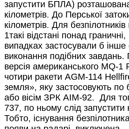
запустити БПЛА) розташована
кілометрів. До Перської заток
кілометрів. Для безпілотників
1такі відстані понад граничні,
випадках застосували б інше
виконання подібних завдань. 
версія американського MQ-1 P
чотири ракети AGM-114 Hellfir
земля», яку застосовують по б
або вісім ЗРК АIM-92. Для т
737, по ньому слід запустити 
Тобто, існування безпілотника
появи на радарі, виключена.