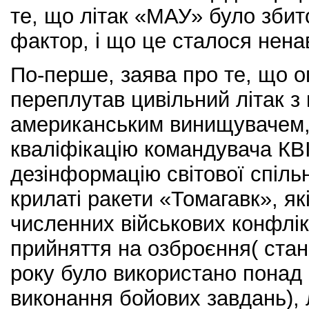
те, що літак «МАУ» було збит
фактор, і що це сталося нена
По-перше, заява про те, що 
переплутав цивільний літак з
американським винищувачем, 
кваліфікацію командувача КВ
дезінформацію світової спіль
крилаті ракети «Томагавк», як
численних військових конфлік
прийняття на озброєння( ста
року було використано понад 
виконання бойових завдань),