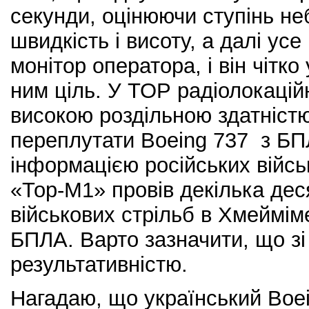
секунди, оцінюючи ступінь неб
швидкість і висоту, а далі ус
монітор оператора, і він чітк
ним ціль. У ТОР радіолокацій
високою роздільною здатністю
переплутати Boeing 737 з БПЛ
інформацією російських війсь
«Тор-М1» провів декілька дес
військових стрільб в Хмейміме
БПЛА. Варто зазначити, що зі
результативністю.
Нагадаю, що український Boei