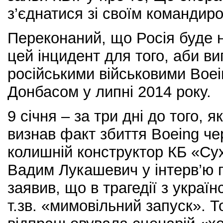
з’єднатися зі своїм командир
Переконаний, що Росія буде 
цей інцидент для того, аби в
російськими військовими Boe
Донбасом у липні 2014 року.
9 січня – за три дні до того, 
визнав факт збиття Boeing че
колишній конструктор КБ «Сух
Вадим Лукашевич у інтерв’ю г
заявив, що в трагедії з украї
т.зв. «мимовільний запуск». Т