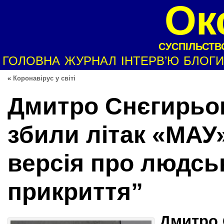
Ок
СУСПІЛЬСТВО
ГОЛОВНА
ЖУРНАЛ
ІНТЕРВ’Ю
БЛОГИ
«
Коронавірус у світі
Дмитро Снєгирьов
збили літак «МАУ»
версія про людсь
прикриття”
Дмитро 