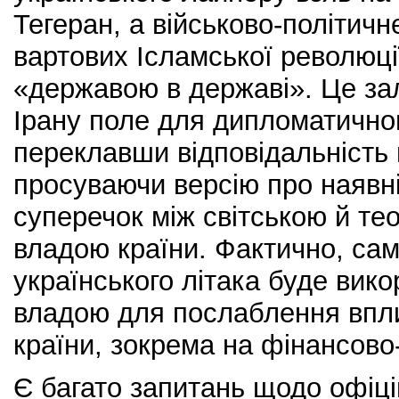
Тегеран, а військово-політич
вартових Ісламської революції 
«державою в державі». Це з
Ірану поле для дипломатично
переклавши відповідальність 
просуваючи версію про наявні
суперечок між світською й те
владою країни. Фактично, сам
українського літака буде вик
владою для послаблення впли
країни, зокрема на фінансово
Є багато запитань щодо офіці