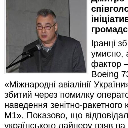
співгол
ініціати
громадс
Іранці з
умисно, 
фактор –
Boeing 7
«Міжнародні авіалінії України»
збитий через помилку операто
наведення зенітно-ракетного 
М1». Показово, що відповідал
українського лайнеру взяв на