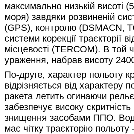
максимально низькій висоті (
моря) завдяки розвиненій сис
(GPS), контролю (DSMACN, TO
системи корекції траєкторії в
місцевості (TERCOM). В той ч
ураження, набрав висоту 2400
По-друге, характер польоту кр
відрізняється від характеру п
ракета летить огинаючи рельє
забезпечує високу скритність р
знищення засобами ППО. Водн
має чітку траєкторію польоту –