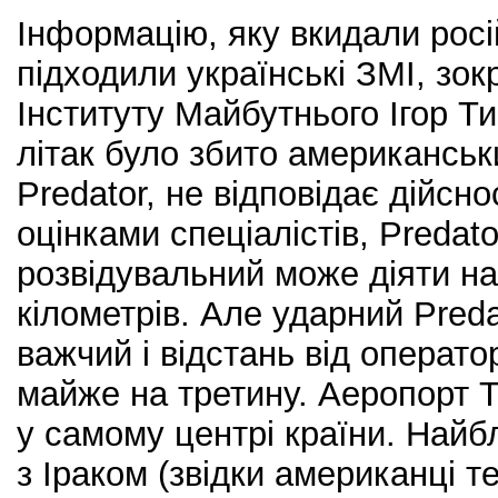
Інформацію, яку вкидали росій
підходили українські ЗМІ, зо
Інституту Майбутнього Ігор Т
літак було збито американсь
Predator, не відповідає дійсн
оцінками спеціалістів, Predat
розвідувальний може діяти на
кілометрів. Але ударний Pred
важчий і відстань від операт
майже на третину. Аеропорт 
у самому центрі країни. Найб
з Іраком (звідки американці т