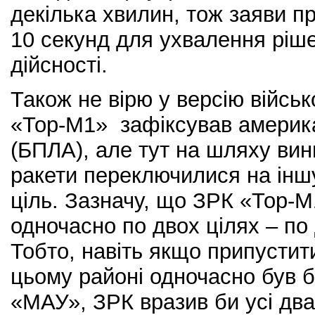
декілька хвилин, тож заяви п
10 секунд для ухвалення ріше
дійсності.
Також не вірю у версію війсь
«Тор-М1» зафіксував америка
(БПЛА), але тут на шляху вини
ракети переключилися на іншу
ціль. Зазначу, що ЗРК «Тор-
одночасно по двох цілях – по 
Тобто, навіть якщо припустит
цьому районі одночасно був бе
«МАУ», ЗРК вразив би усі два