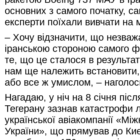
основних з самого початку, са
експерти поїхали вивчати на м
– Хочу відзначити, що незва
іранською стороною самого фа
те, що це сталося в результат
нам ще належить встановити,
або все ж умислом, – наголос
Нагадаю, у ніч на 8 січня піс
Тегерану зазнав катастрофи л
української авіакомпанії «Міжн
України», що прямував до Киє