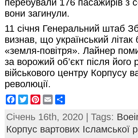
перебували 176 пасажирів з се
вони загинули.
11 січня Генеральний штаб З
визнав, що український літак
«земля-повітря». Лайнер пом
за ворожий об’єкт після його р
військового центру Корпусу в
революції.
F
T
Pi
E
S
a
w
nt
m
h
Січень 16th, 2020 | Tags:
Boei
c
itt
er
ai
ar
e
er
e
l
e
Корпус вартових Ісламської 