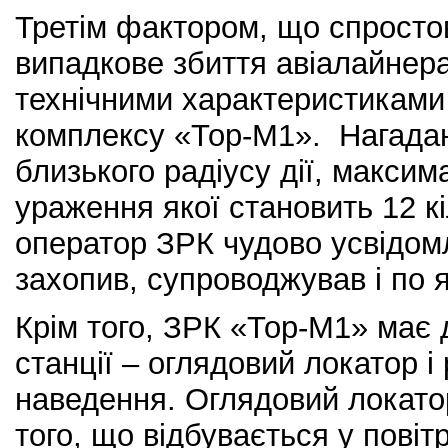
Третім фактором, що спросто
випадкове збиття авіалайнера
технічними характеристиками 
комплексу «Тор-М1». Нагада
близького радіусу дії, максим
ураження якої становить 12 к
оператор ЗРК чудово усвідомл
захопив, супроводжував і по 
Крім того, ЗРК «Тор-М1» має д
станції – оглядовий локатор і
наведення. Оглядовий локато
того, що відбувається у повіт