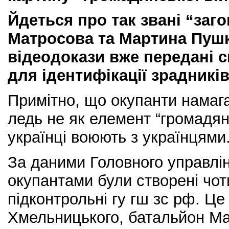
Йдеться про так звані “заг
Матросова та Мартина Пушк
відеодокази вже передані 
для ідентифікації зрадників
Примітно, що окупанти намаг
ледь не як елемент “громадян
українці воюють з українцями
За даними Головного управлі
окупантами були створені чоти
підконтрольні гу гш зс рф. Ц
Хмельницького, батальйон Ма