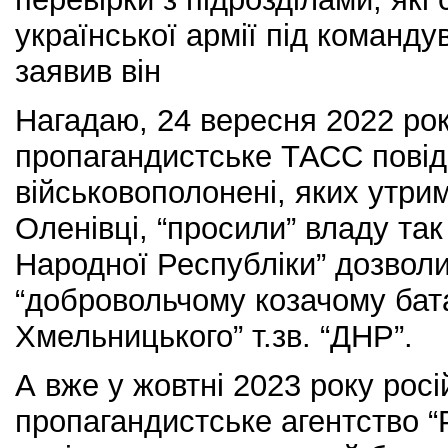
української армії під команд
заявив він
Нагадаю, 24 вересня 2022 рок
пропагандистське ТАСС повід
військовополонені, яких утрим
Оленівці, “просили” владу так
Народної Республіки” дозволи
“добровольчому козачому бат
Хмельницького” т.зв. “ДНР”.
А вже у жовтні 2023 року росі
пропагандистське агентство 