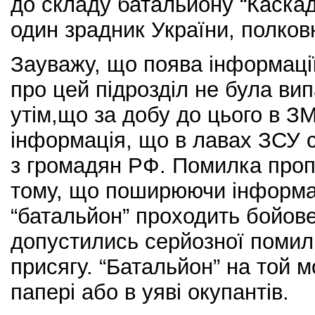
до складу батальйону “Каска
один зрадник України, полко
Зауважу, що поява інформації
про цей підрозділ не була ви
утім,що за добу до цього в ЗМ
інформація, що в лавах ЗСУ
з громадян РФ. Помилка проп
тому, що поширюючи інформа
“батальйон” проходить бойов
допустились серйозної помилк
присягу. “Батальйон” на той м
папері або в уяві окупантів.