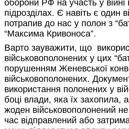
оборони РФ на участь у війні 
підрозділах. Є навіть є один в
потрапив до нас у полон з “ба
“Максима Кривоноса”.
Варто зауважити, що викорис
військовополонених у цих “ба
порушенням Женевської конве
військовополонених. Докумен
використання полонених у вій
боці влади, яка їх захопила, 
жоден військовополонений не
час відправлений або затрима