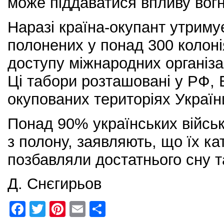
може піддаватися впливу вогн
Наразі країна-окупант утриму
полонених у понад 300 колоні
доступу міжнародних організа
Ці табори розташовані у РФ, Б
окупованих територіях Україн
Понад 90% українських військ
з полону, заявляють, що їх ка
позбавляли достатнього сну т
Д. Снєгирьов
F
T
Pi
E
S