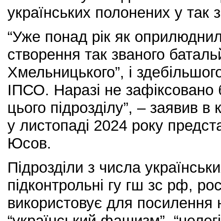
українських полонених у так з
“Уже понад рік як оприлюдни
створення так званого баталь
Хмельницького”, і здебільшог
ІПСО. Наразі не зафіксовано
цього підрозділу”, – заявив в
у листопаді 2024 року предст
Юсов.
Підрозділи з числа українськи
підконтрольні гу гш зс рф, ро
використовує для посилення 
“український фашизм”, “нелег