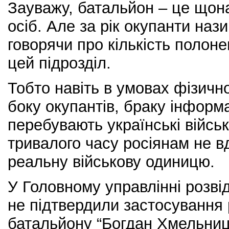
Зауважу, батальйон – це що
осіб. Але за рік окупанти наз
говорячи про кількість полоне
цей підрозділ.
Тобто навіть в умовах фізично
боку окупантів, браку інформац
перебувають українські війсь
тривалого часу росіянам не 
реальну військову одиницю.
У Головному управлінні розві
не підтвердили застосування 
батальйону “Богдан Хмельниц