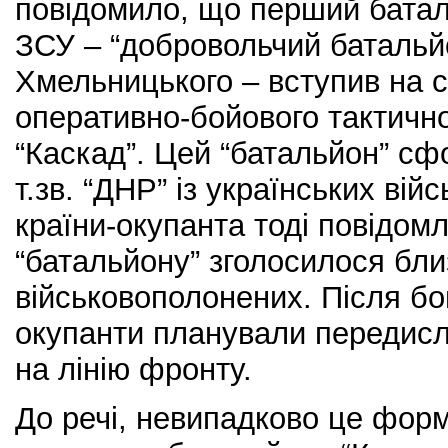
повідомило, що перший баталь
ЗСУ – “добровольчий батальйо
Хмельницького – вступив на с
оперативно-бойового тактичн
“Каскад”. Цей “батальйон” сф
т.зв. “ДНР” із українських ві
країни-окупанта тоді повідом
“батальйону” зголосилося бли
військовополонених. Після б
окупанти планували передисл
на лінію фронту.
До речі, невипадково це фор