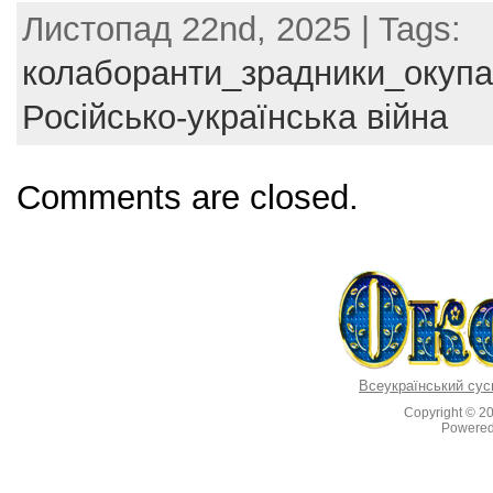
a
w
nt
m
h
Листопад 22nd, 2025 | Tags:
c
itt
er
ai
ar
e
er
e
l
e
колаборанти_зрадники_окупа
b
st
Російсько-українська війна
o
o
Comments are closed.
k
Всеукраїнський сус
Copyright © 2
Powere