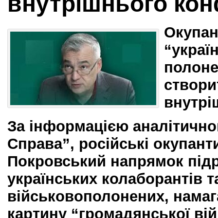
внутрішнього кон
Окупа
“украї
полоне
створи
внутрі
За інформацією аналітичног
Справа”, російські окупант
Покровський напрямок підр
українських колаборантів т
військовополонених, нама
картину “громадянської вій