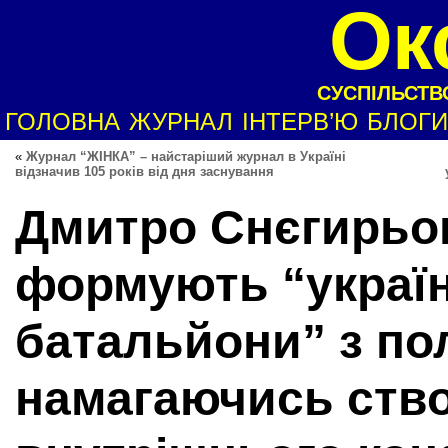
Ок
СУСПІЛЬСТВО
ГОЛОВНА
ЖУРНАЛ
ІНТЕРВ’Ю
БЛОГИ
«
Журнал “ЖІНКА” – найстаріший журнал в Україні
відзначив 105 років від дня заснування
Дмитро Снєгирьо
формують “україн
батальйони” з по
намагаючись ство