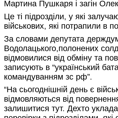
Мартина Пушкаря і загін Оле
Це ті підрозділи, у які залуча
військових, які потрапили в п
За словами депутата держду
Водолацького,полонених солда
відмовилися від обміну та по
записують в “український бат
командуванням зс рф”.
“На сьогоднішній день є війсь
відмовляються від поверненн
залишитися тут. Дехто уклада
перевірки з підрозділами, які