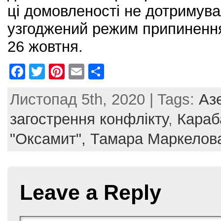
ці домовленості не дотримува
узгоджений режим припинення
26 жовтня.
F
T
Pi
E
S
a
w
nt
m
h
Листопад 5th, 2020 | Tags:
Аз
c
itt
er
ai
ar
e
er
e
l
e
загострення конфлікту
,
Караб
b
st
"Оксамит",
Тамара Маркелов
o
o
k
Leave a Reply