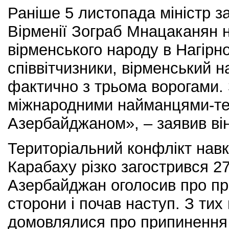
Раніше 5 листопада міністр з
Вірменії Зограб Мнацаканян н
вірменського народу в Нагірн
співвітчизники, вірменський 
фактично з трьома ворогами.
міжнародними найманцями-те
Азербайджаном», – заявив він
Територіальний конфлікт навк
Карабаху різко загострився 27
Азербайджан оголосив про про
сторони і почав наступ. З тих 
домовлялися про припинення 