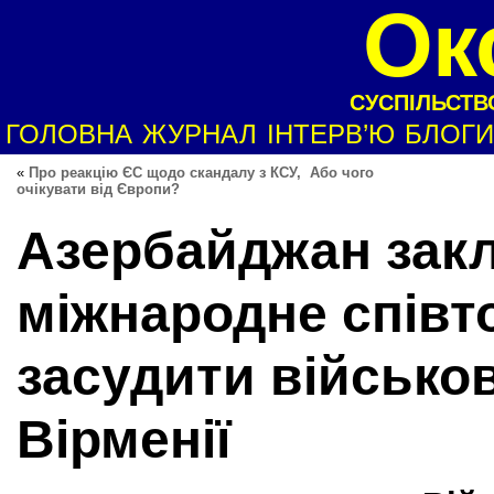
Ок
СУСПІЛЬСТВО
ГОЛОВНА
ЖУРНАЛ
ІНТЕРВ’Ю
БЛОГИ
«
Про реакцію ЄС щодо скандалу з КСУ, Або чого
очікувати від Європи?
Азербайджан зак
міжнародне співт
засудити військо
Вірменії