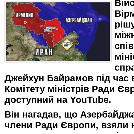
Вій
Вірм
ріш
між
спі
мін
спр
Джейхун Байрамов під час в
Комітету міністрів Ради Єв
доступний на YouTube.
Він нагадав, що Азербайджа
члени Ради Європи, взяли 