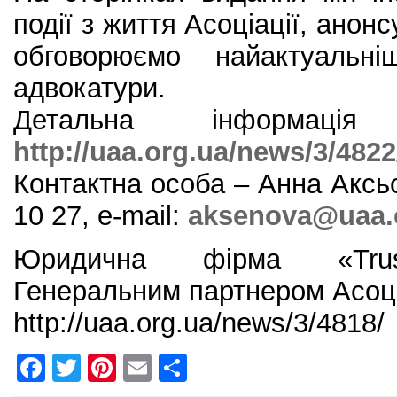
події з життя Асоціації, анон
обговорюємо найактуальн
адвокатури.
Детальна інформаці
http://uaa.org.ua/news/3/4822
Контактна особа – Анна Аксьо
10 27, e-mail:
aksenova@uaa.
Юридична фірма «Trust
Генеральним партнером Асоціа
http://uaa.org.ua/news/3/4818/
F
T
Pi
E
S
a
w
nt
m
h