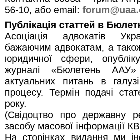
56-10, або email:
forum@uaa.
Публікація статтей в Бюлетн
Асоціація адвокатів Укр
бажаючим адвокатам, а тако
юридичної сфери, опублік
журналі «Бюлетень ААУ
актуальних питань в галуз
процесу. Термін подачі ста
року.
(Свідоцтво про державну р
засобу масової інформації К
На сторінках видання ми і