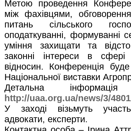
Метою проведення Конферен
між фахівцями, обговоренн
питань сільського гос
оподаткуванні, формуванні 
уміння захищати та відст
законні інтереси в сфері 
відносин. Конференція буде
Національної виставки Агроп
Детальна інформаці
http://uaa.org.ua/news/3/4801
У заході візьмуть участь
адвокати, експерти.
Контактна особа – Ірина Аттр