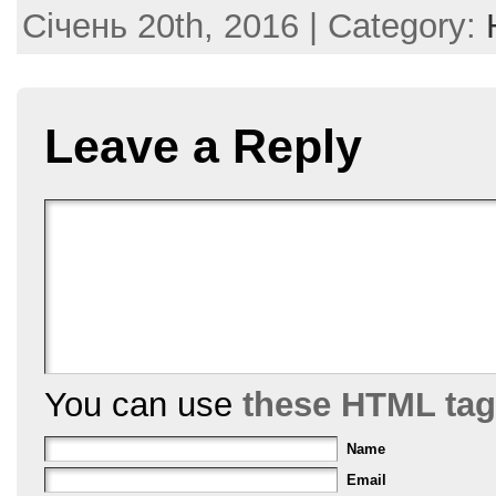
Січень 20th, 2016 | Category:
c
itt
er
ai
ar
e
er
e
l
e
b
st
Leave a Reply
o
o
k
You can use
these HTML ta
Name
Email