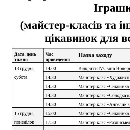
Іграш
(майстер-класів та і
цікавинок для вс
Дата,
день
Час
Назва заходу
тижня
проведення
13 грудня,
14:00
Відкриття
IV
Свята Новорі
субота
14:30
Майстер-клас «Художнєп
14:30
Майстер-клас «Сніжинка
14:30
Майстер-клас «Солодка к
14:30
Майстер-клас «Ангелик з
15 грудня,
15:00
Майстер-клас «Сніжинка
понеділок
17:30
Майстер-клас «Розписме