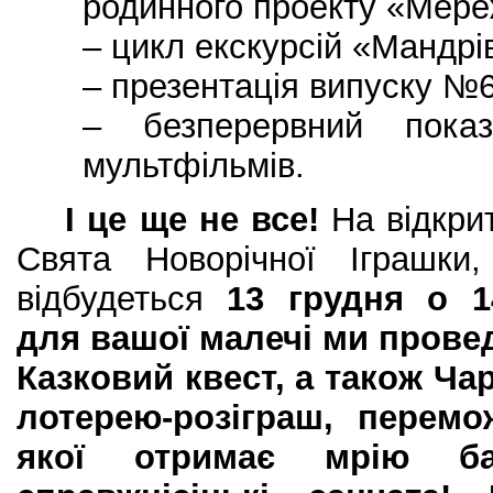
родинного проекту «Мере
– цикл екскурсій «Мандрі
– презентація випуску №
– безперервний пока
мультфільмів.
І це ще не все!
На відкрит
Свята Новорічної Іграшки,
відбудеться
13 грудня о 14
для вашої малечі ми прове
Казковий квест, а також Ча
лотерею-розіграш, перемо
якої отримає мрію ба