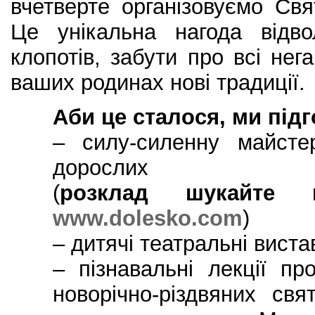
вчетверте організовуємо Свя
Це унікальна нагода відво
клопотів, забути про всі нег
ваших родинах нові традиції.
Аби це сталося, ми підг
– силу-силенну майстер
дорослих
(
розклад шукайте
www.dolesko.com
)
– дитячі театральні виста
– пізнавальні лекції пр
новорічно-різдвяних свя