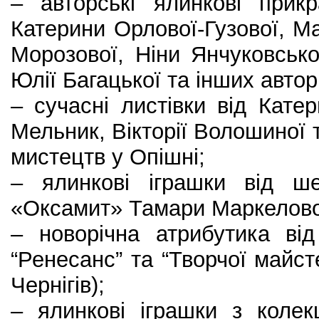
– авторські ялинкові прикр
Катерини Орлової-Гузової, Ма
Морозової, Ніни Янчуковсько
Юлії Багацької та інших автор
– сучасні листівки від Кат
Мельник, Вікторії Волошиної 
мистецтв у Опішні;
– ялинкові іграшки від ш
«Оксамит» Тамари Маркелово
– новорічна атрибутика від
“Ренесанс” та “Творчої майст
Чернігів);
– ялинкові іграшки з колек