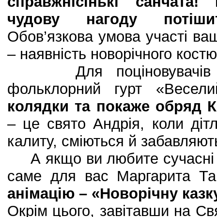
справжнісінькі санчата!
чудову нагоду потіш
Обов’язкова умова участі ваш
– наявність новорічного костю
Для поціновувачів укр
фольклорний гурт «Весел
колядки та покаже обряд 
– це свято Андрія, коли ді
калиту, сміються й забавляют
А якщо ви любите сучасні м
саме для вас Маргарита Т
анімацію – «Новорічну казк
Окрім цього, завітавши на Св