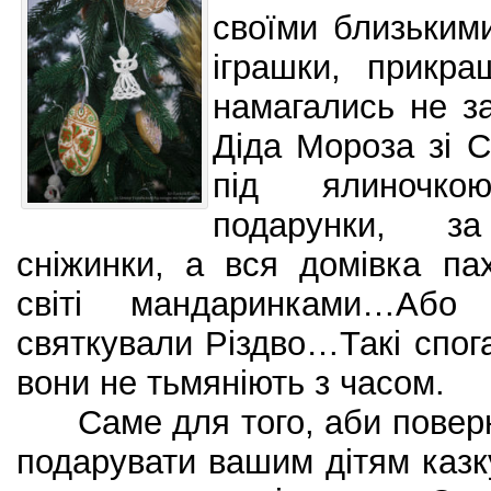
своїми близьким
іграшки, прикра
намагались не за
Діда Мороза зі С
під ялиночко
подарунки, з
сніжинки, а вся домівка п
світі мандаринками…Аб
святкували Різдво…Такі спога
вони не тьмяніють з часом.
Саме для того, аби поверну
подарувати вашим дітям казку