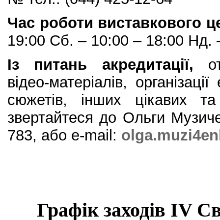
Час роботи виставкового ц
19:00 Сб. – 10:00 – 18:00 Нд. 
Із питань акредитації,
от
відео-матеріалів, організації
сюжетів, інших цікавих та
звертайтеся до Ольги Музичен
783, або е-mail:
olga.muzi4e
Графік заходів І
V
Св