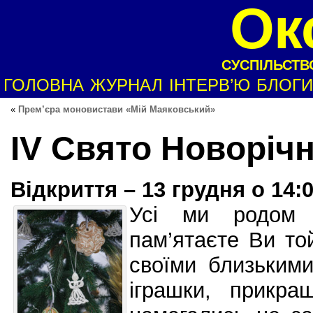
Ок
СУСПІЛЬСТВО
ГОЛОВНА
ЖУРНАЛ
ІНТЕРВ’Ю
БЛОГИ
«
Прем’єра моновистави «Мій Маяковський»
IV Свято Новорічн
Відкриття – 13 грудня о 14:0
Усі ми родом 
пам’ятаєте Ви той
своїми близькими
іграшки, прикра