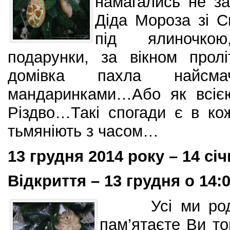
намагались не за
Діда Мороза зі С
під ялиночко
подарунки, за вікном прол
домівка пахла найсма
мандаринками…Або як всіє
Різдво…Такі спогади є в ко
тьмяніють з часом…
13 грудня 2014 року – 14 сі
Відкриття – 13 грудня о 14:0
Усі ми родо
пам’ятаєте Ви то