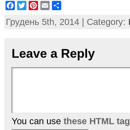
F
T
Pi
E
S
a
w
nt
m
h
Грудень 5th, 2014 | Category:
c
itt
er
ai
ar
e
er
e
l
e
b
st
Leave a Reply
o
o
k
You can use
these HTML ta