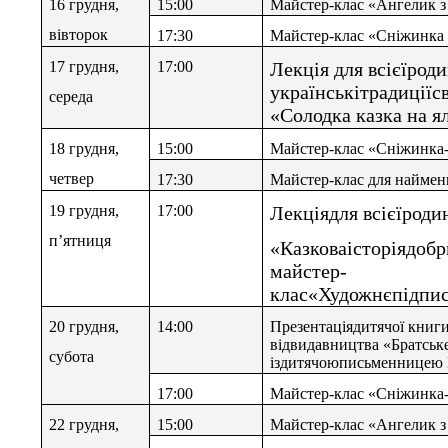
16 грудня,
15:00
Майстер-клас «Ангелик з
вівторок
17:30
Майстер-клас «Сніжинка 
17 грудня,
17:00
Лекція для всієїрод
українськітрадиціїс
середа
«Солодка казка на 
18 грудня,
15:00
Майстер-клас «Сніжинка
четвер
17:30
Майстер-клас для наймен
19 грудня,
17:00
Лекціядля всієїроди
п
’
ятниця
«Казковаісторіядобр
майстер-
клас«Художнєпідпис
20 грудня,
14:00
Презентаціядитячої книги
відвидавництва «Братське
субота
іздитячоюписьменницею
17:00
Майстер-клас «Сніжинка
22 грудня,
15:00
Майстер-клас «Ангелик з