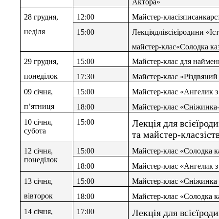
Актора»
28 грудня,
12:00
Майстер-класізписанкарст
неділя
15:00
Лекціядлівсієїродини «Іс
майстер-клас«Солодка ка
29 грудня,
15:00
Майстер-клас для наймен
понеділок
17:30
Майстер-клас «Різдвяний 
09 січня,
15:00
Майстер-клас «Ангелик з
п
’
ятниця
18:00
Майстер-клас «Сніжинка
10 січня,
15:00
Лекція для всієїро
субота
та майстер-класзіс
12 січня,
15:00
Майстер-клас «Солодка к
понеділок
18:00
Майстер-клас «Ангелик з
13 січня,
15:00
Майстер-клас «Сніжинка 
вівторок
18:00
Майстер-клас «Солодка к
14 січня,
17:00
Лекція для всієїро