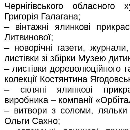
Чернігівського обласного 
Григорія Галагана;
– вінтажні ялинкові прикра
Литвинової;
– новорічні газети, журнали,
листівки зі збірки Музею дитин
– листівки дореволюційного т
колекції Костянтина Ягодовсько
– скляні ялинкові прикра
виробника – компанії «Орбіта
– витвори з соломи, ляльки
Ольги Сахно;