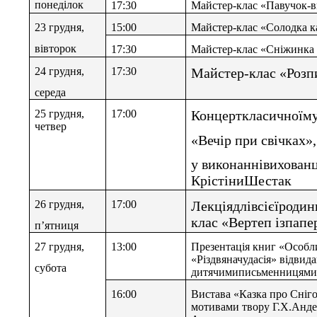
понеділок
17:30
Майстер-клас «Павучок-
23 грудня,
15:00
Майстер-клас «Солодка к
вівторок
17:30
Майстер-клас «Сніжинка 
24 грудня,
17:30
Майстер-клас «Розп
середа
25 грудня,
17:00
Концерткласичноїму
четвер
«Вечір при свічках»
у виконаннівихован
КрістіниШестак
26 грудня,
17:00
Лекціядлівсієїродин
клас «Вертеп ізпап
п
’
ятниця
27 грудня,
13:00
Презентація книг «Особл
«Різдвяначудасія» відвид
субота
дитячимиписьменницями
16:00
Вистава «Казка про Сніго
мотивами твору Г.Х.Андер