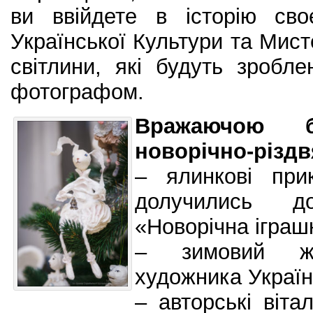
ви ввійдете в історію св
Української Культури та Мист
світлини, які будуть зробл
фотографом.
Вражаючою 
новорічно-різдв
– ялинкові при
долучились д
«Новорічна іграш
– зимовий жи
художника Украї
– авторські вітал