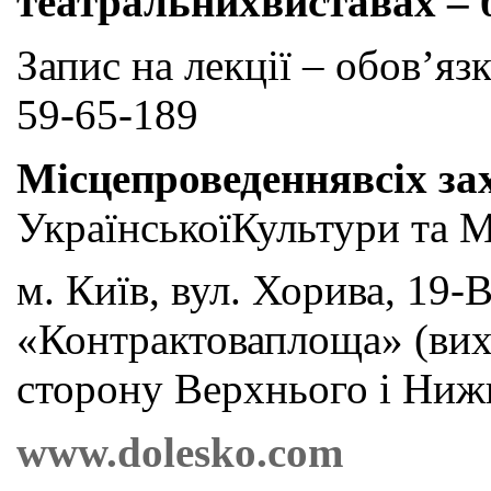
театральнихвиставах – 
Запис на лекції – обов’яз
59-65-189
Місцепроведеннявсіх за
УкраїнськоїКультури та 
м. Київ, вул. Хорива, 19-
«Контрактоваплоща» (вихі
сторону Верхнього і Ниж
www.dolesko.com