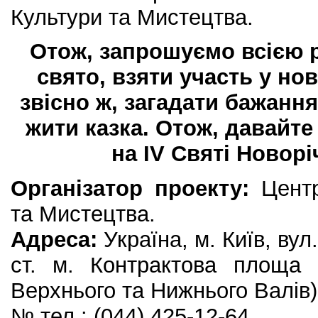
Культури та Мистецтва.
Отож, запрошуємо всією 
свято, взяти участь у нов
звісно ж, загадати бажанн
жити казка. Отож, давайте
на IV Святі Новорі
Організатор проекту:
Центр
та Мистецтва.
Адреса:
Україна, м. Київ, вул
ст. м. Контрактова площа 
Верхнього та Нижнього Валів)
№ тел.: (044) 425-12-64