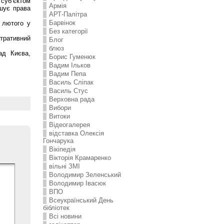
 суб’єктом
Армія
ушує права
АРТ-Палітра
Барвінок
 лютого у
Без категорії
стративний
Блог
блюз
ад Києва,
Борис Гуменюк
Вадим Ільков
Вадим Пепа
Василь Сліпак
Василь Стус
Верховна рада
Вибори
Витоки
Відеогалерея
відставка Олексія
Гончарука
Вікіпедія
Вікторія Крамаренко
вільні ЗМІ
Володимир Зеленський
Володимир Івасюк
ВПО
Всеукраїнський День
бібліотек
Всі новини