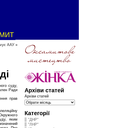
АМИТ
мує ААУ
»
ді
ного суду,
Архіви статей
 член Ради
Архіви статей
ення прав
пеляційну
Категорії
кружного
суду, яким
"ДНР"
значений
"ЛНР"
Києва. Про