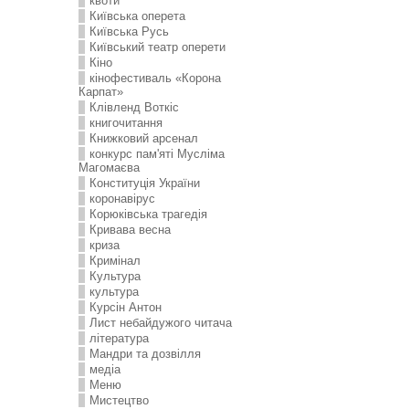
квоти
Київська оперета
Київська Русь
Київський театр оперети
Кіно
кінофестиваль «Корона
Карпат»
Клівленд Воткіс
книгочитання
Книжковий арсенал
конкурс пам'яті Мусліма
Магомаєва
Конституція України
коронавірус
Корюківська трагедія
Кривава весна
криза
Кримінал
Культура
культура
Курсін Антон
Лист небайдужого читача
література
Мандри та дозвілля
медіа
Меню
Мистецтво