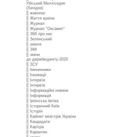
Убіський Мелхіседек
(Хачідзе)
живопис
Життя країни
Журнал
Журнал "Оксамит"
ЗMI про нас
Зеленський
земля
ЗМІ
зміни
до держбюджету-2020
ЗСУ
Іменинники
Інновації
Інтерв'ю
Інтерв'ю
Інформаційні новини
Інформація
Ірпінська битва
Історичний Київ
Історія
Кабінет міністрів України
Кандидати
Кар'єра
Карантин