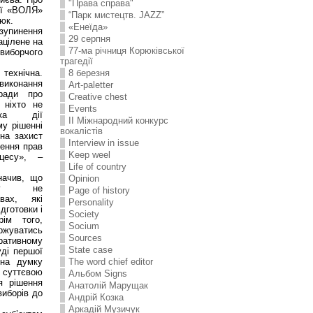
"Права справа"
ії «ВОЛЯ»
“Парк мистецтв. JAZZ”
юк.
«Енеїда»
зупинення
29 серпня
ацілене на
77-ма річниця Корюківської
 виборчого
трагедії
технічна.
8 березня
иконання
Art-paletter
кради про
Creative chest
 ніхто не
Events
нка дії
II Міжнародний конкурс
у рішенні
вокалістів
на захист
Interview in issue
ження прав
Keep weel
оцесу», –
Life of country
начив, що
Opinion
ову не
Page of history
вах, які
Personality
дготовки і
Society
рім того,
Socium
ржуватись
Sources
ативному
State case
уді першої
 на думку
The word chief editor
уттєвою
Альбом Signs
я рішення
Анатолій Марущак
виборів до
Андрій Козка
Аркадій Музичук