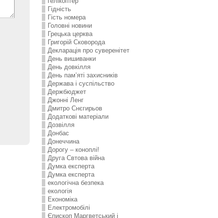
гелікоптер
Гідність
Гість номера
Головні новини
Грецька церква
Григорій Сковорода
Декларація про суверенітет
День вишиванки
День довкілля
День пам’яті захисників
Держава і суспільство
Держбюджет
Джонні Ленг
Дмитро Снєгирьов
Додаткові матеріали
Дозвілля
Донбас
Донеччина
Дорогу – коноплі!
Друга Свтова війна
Думка експерта
Думка експерта
екологічна безпека
екологія
Економіка
Електромобілі
Єпископ Маргветський і