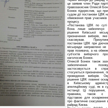
це заявив член Ради парт
правозахисник Олексій Бон
Бонюк підкреслив, що при
судом дії постанови ЦВК н
обмеження прав учасників
процесу.
«Постанова ЦВК по суті 
Вона лише забезпечує в
рішення Київської місь
призначення виборів, яке
скасовував. Призупи
постанови ЦВК при діючом
міськради направлено не 
прав позивача, а на обме
суб’єктів виборчого пр
наголосив Бонюк.
Олексій Бонюк також заз
забезпечення поз
застосовується в спра
стосуються призначення, пі
проведення виборів. Ок
рішення ЦВК повинні оска
в Київському адміністр
апеляційному суді, як в с
інстанції. Ці порушення,
правника, також є с
підставою для оскарженн
про фактичне скасування 
райрад Києва.