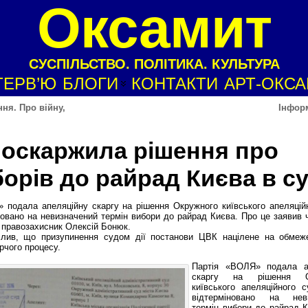
Оксамит
СУСПІЛЬСТВО. ПОЛІТИКА. КУЛЬТУРА
ТЕРВ’Ю
БЛОГИ
КОНТАКТИ
АРТ-ОКС
ня. Про війну,
Інфор
 оскаржила рішення про
орів до райрад Києва в су
 подала апеляційну скаргу на рішення Окружного київського апеляцій
новано на невизначений термін вибори до райрад Києва. Про це заявив
 правозахисник Олексій Бонюк.
слив, що призупинення судом дії постанови ЦВК націлене на обмеж
рчого процесу.
Партія «ВОЛЯ» подала а
скаргу на рішення О
київського апеляційного 
відтерміновано на неви
термін вибори до райрад 