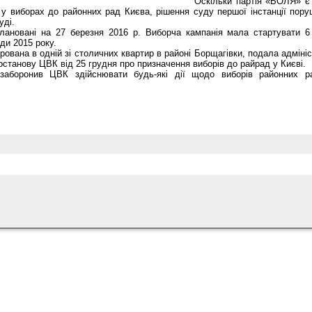
Оскільки партія «ВОЛЯ» є
 у виборах до районних рад Києва, рішення суду першої інстанції пор
уді.
лановані на 27 березня 2016 р. Виборча кампанія мала стартувати 6
ди 2015 року.
рована в одній зі столичних квартир в районі Борщагівки, подала адміні
станову ЦВК від 25 грудня про призначення виборів до райрад у Києві.
заборонив ЦВК здійснювати будь-які дії щодо виборів районних р