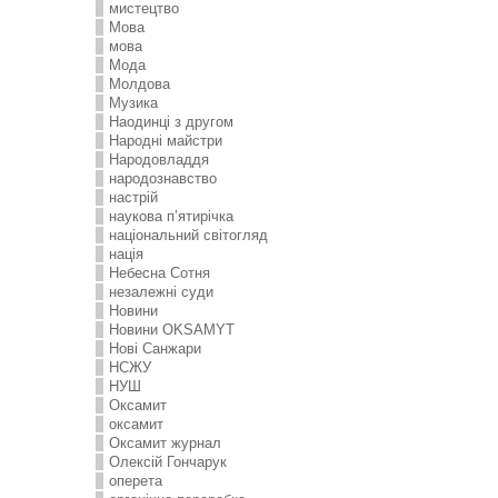
мистецтво
Мова
мова
Мода
Молдова
Музика
Наодинці з другом
Народні майстри
Народовладдя
народознавство
настрій
наукова п’ятирічка
національний світогляд
нація
Небесна Сотня
незалежні суди
Новини
Новини OKSAMYT
Нові Санжари
НСЖУ
НУШ
Оксамит
оксамит
Оксамит журнал
Олексій Гончарук
оперета