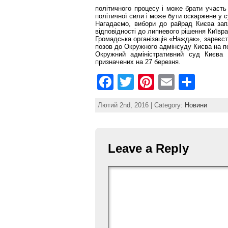
політичного процесу і може брати участь
політичної сили і може бути оскаржене у с
Нагадаємо, вибори до райрад Києва зап
відповідності до липневого рішення Київра
Громадська організація «Наждак», зареєст
позов до Окружного адмінсуду Києва на по
Окружний адміністративний суд Києва 
призначених на 27 березня.
F
T
Pi
E
S
a
w
nt
m
h
Лютий 2nd, 2016 | Category:
Новини
c
itt
er
ai
ar
e
er
e
l
e
b
st
Leave a Reply
o
o
k