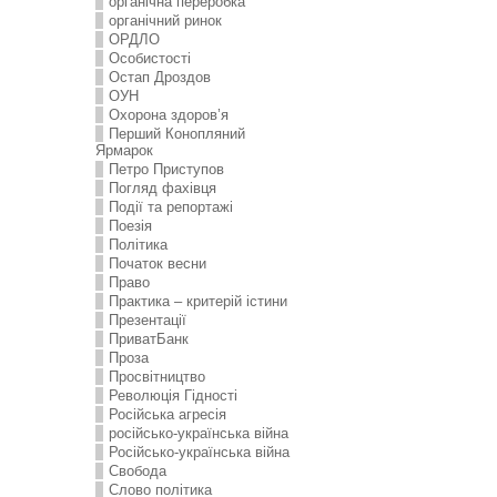
органічна переробка
органічний ринок
ОРДЛО
Особистості
Остап Дроздов
ОУН
Охорона здоров’я
Перший Конопляний
Ярмарок
Петро Приступов
Погляд фахівця
Події та репортажі
Поезія
Політика
Початок весни
Право
Практика – критерій істини
Презентації
ПриватБанк
Проза
Просвітництво
Революція Гідності
Російська агресія
російсько-українська війна
Російсько-українська війна
Свобода
Слово політика