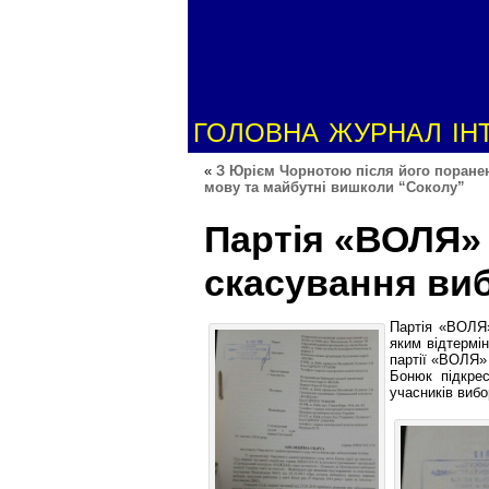
ГОЛОВНА
ЖУРНАЛ
ІН
«
З Юрієм Чорнотою після його поранен
мову та майбутні вишколи “Соколу”
Партія «ВОЛЯ»
скасування виб
Партія «ВОЛЯ»
яким відтермі
партії «ВОЛЯ»
Бонюк підкре
учасників вибо